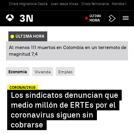
Crisis migratoria Ceuta
Juan Jesús Vivas
Crisis ferroviaria
Heridos Caste
Antena
ÚLTIMA
Noticias
3
HORA
ÚLTIMA HORA
Al menos 111 muertos en Colombia en un terremoto de
magnitud 7,4
Economía
Vivienda
Empleo
CORONAVIRUS
Los sindicatos denuncian que
medio millón de ERTEs por el
coronavirus siguen sin
cobrarse