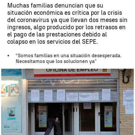
Muchas familias denuncian que su
situación económica es crítica por la crisis
del coronavirus ya que llevan dos meses sin
ingresos, algo producido por los retrasos en
el pago de las prestaciones debido al
colapso en los servicios del SEPE.
“Somos familias en una situación desesperada.
Necesitamos que los solucionen ya”
Los sindicatos denuncian que medio millón de ERTEs por el
coronavirus siguen sin cobrarse |
Antena 3 Noticias
Antena 3 Noticias
Publicado:
13 de mayo de 2020, 18:15