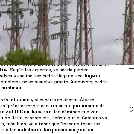
precio de la luz ha vuelto a registrar máximos
ha situado para en los
140,23 euros
el megavatio
ndicador
bate récord histórico
por cuarto día
L
léctrica
afecta a los
consumidores
, pero también
tria
. Según los expertos, se podría perder
aíses y eso incluso podría llegar a una
fuga de
l problema no se resuelva pronto. Asimismo, podría
 públicas.
o la
inflación
y el experto en ahorro, Álvaro
os "prácticamente casi
un punto por encima
de
ón y el IPC se disparan
, las nóminas que van
 Juan Rallo, economista, señala que el Gobierno va
" o, más bien, va a tener que "rascar a todos los
te a las
subidas de las pensiones y de los