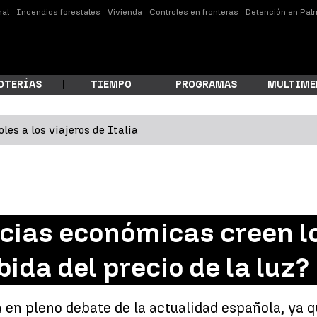
nal
Incendios forestales
Vivienda
Controles en fronteras
Detención en Pal
OTERÍAS
TIEMPO
PROGRAMAS
MULTIME
les a los viajeros de Italia
 estás buscando?
ias económicas creen lo
bida del precio de la luz?
ar
tá en pleno debate de la actualidad española, ya 