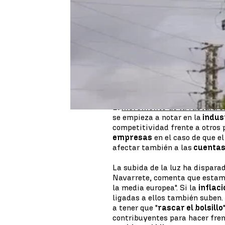
En el inicio de septiembre, el 
históricos y este miércoles se 
hora (MWh), por lo que este i
consecutivo.
¿Qué efecto económico tiene?
El
incremento de la factura e
se empieza a notar en la
indus
competitividad frente a otros p
empresas
en el caso de que e
afectar también a las
cuentas
La subida de la luz ha disparad
Navarrete, comenta que estam
la media europea". Si la
inflaci
ligadas a ellos también suben.
a tener que "
rascar el bolsillo
contribuyentes para hacer fren