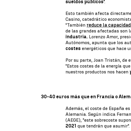
sueldos públicos
".
Esto también afecta directam
Casino, catedrático economista
"También
reduce la capacida
de las grandes afectadas son l
industria.
Lorenzo Amor, presi
Autónomos, apunta que los au
costes
energéticos que hace u
Por su parte, Joan Tristán, de
"Estos costes de la energía qu
nuestros productos nos hacen
30-40 euros más que en Francia o Alem
Además, el coste de España es
Alemania. Según indica Fernan
(AEGE), "este sobrecoste supo
2021
que tendrán que asumir".