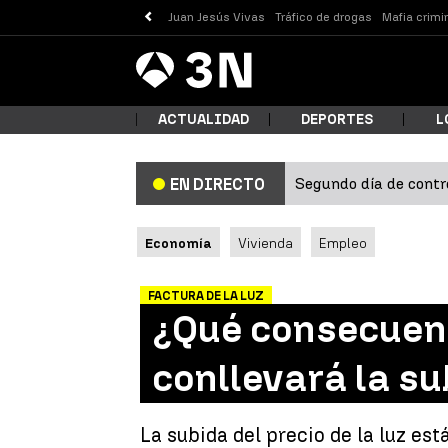
Juan Jesús Vivas
Tráfico de drogas
Mafia crimi
Antena
Noticias
3
ACTUALIDAD
DEPORTES
L
Segundo día de contro
EN DIRECTO
¿Qué
Economía
Vivienda
Empleo
FACTURA DE LA LUZ
¿Qué consecuenc
conllevará la su
Busc
La subida del precio de la luz es