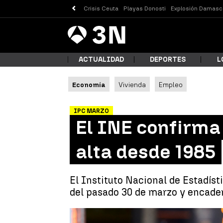
Crisis Ceuta
Playas Donosti
Explosión Damasc
Antena
Noticias
3
ACTUALIDAD
DEPORTES
L
Economía
Vivienda
Empleo
¿Qué
IPC MARZO
El INE confirma 
alta desde 1985
El Instituto Nacional de Estadís
del pasado 30 de marzo y encade
Busc