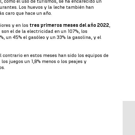
l, como el uso de turismos, se ha encarecido un
urantes. Los huevos y la leche también han
s caro que hace un año.
iores y en los
tres primeros meses del año 2022
,
son el de la electricidad en un 107%, los
%, un 45% el gasóleo y un 33% la gasolina, y el
l contrario en estos meses han sido los equipos de
 los juegos un 1,8% menos o los peajes y
os.