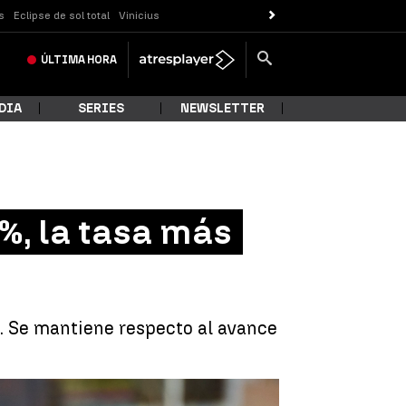
s
Eclipse de sol total
Vinicius
ÚLTIMA
HORA
DIA
SERIES
NEWSLETTER
8%, la tasa más
%. Se mantiene respecto al avance
marzo en el 9,8%, la tasa más alta desde 1985 |
EFE