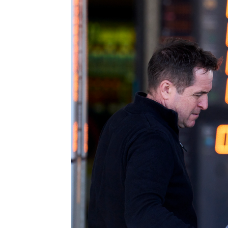
Neila Gallego
Actualizado:
13 de abril de 2022, 09:
Publicado:
13 de abril de 2022, 09:15
El
Instituto Nacional de Esta
en el
mes de marzo al 9,8%
. 
relación al mes anterior, el Í