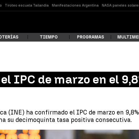
o
Tiroteo escuela Tailandia
Manifestaciones Argentina
NASA paneles solare
OTERÍAS
TIEMPO
PROGRAMAS
MULTIME
 estás buscando?
el IPC de marzo en el 9,
tica (INE) ha confirmado el IPC de marzo en 9,8
na su decimoquinta tasa positiva consecutiva.
ar
El INE confirma el IPC de 