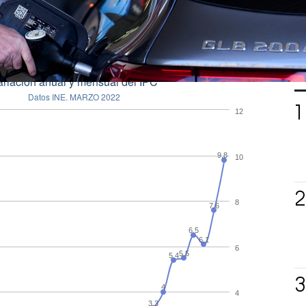
 ha mantenido al mismo nivel respecto al
avance
esta forma, encadena su decimoquinta tasa
se sitúa 2,2 puntos por encima del dato de
7,6%.
L