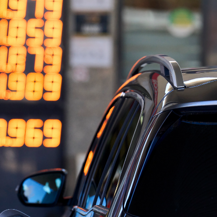
Whatsapp
Facebook
X
Linkedin
59
dística (INE)
ha confirmado que la
inflación
subió
Se trata de la tasa más alta desde el año 1985. En
ndice de Precios de Consumo (IPC) subió un 3%.