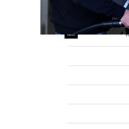
El IPC publicado por el INE se
del pasado 30 de marzo
. De 
positiva consecutiva. Además, 
febrero, cuando se registró en 