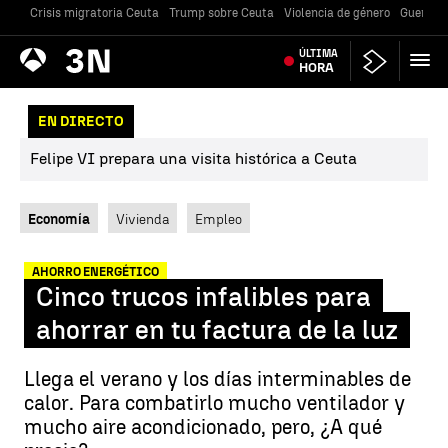
Crisis migratoria Ceuta
Trump sobre Ceuta
Violencia de género
Guerra U
Antena
ÚLTIMA
Noticias
3
HORA
EN DIRECTO
Felipe VI prepara una visita histórica a Ceuta
Economía
Vivienda
Empleo
AHORRO ENERGÉTICO
Cinco trucos infalibles para
ahorrar en tu factura de la luz
Llega el verano y los días interminables de
calor. Para combatirlo mucho ventilador y
mucho aire acondicionado, pero, ¿A qué