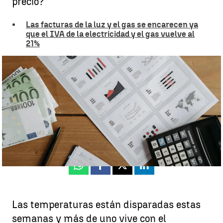
precio?
Las facturas de la luz y el gas se encarecen ya
que el IVA de la electricidad y el gas vuelve al
21%
Cinco trucos infalibles para ahorrar en tu factura de la luz |
Pexels
Miriam Felipe
Publicado:
07 de julio de 2026, 20:36
Whatsapp
Facebook
X
Linkedin
Las temperaturas están disparadas estas
semanas y más de uno vive con el