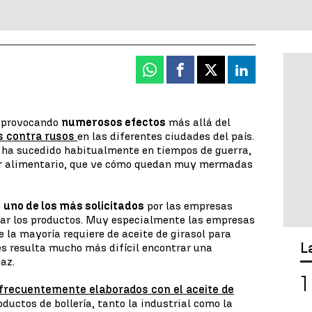
Whatsapp
Facebook
X
Linkedin
a provocando
numerosos efectos
más allá del
s contra rusos
en las diferentes ciudades del país.
 ha sucedido habitualmente en tiempos de guerra,
or alimentario, que ve cómo quedan muy mermadas
o
uno de los más solicitados
por las empresas
rar los productos. Muy especialmente las empresas
e la mayoría requiere de aceite de girasol para
L
 les resulta mucho más difícil encontrar una
caz.
frecuentemente elaborados con el aceite de
roductos de bollería, tanto la industrial como la