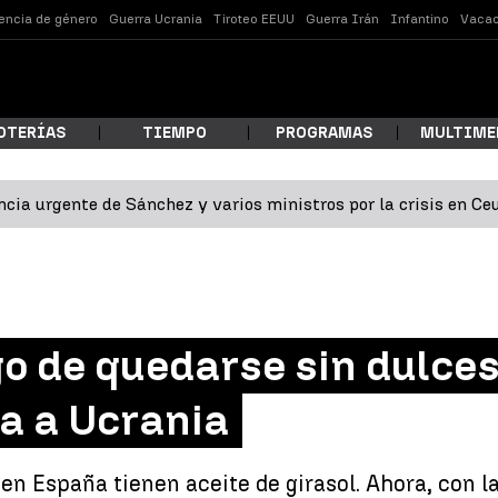
lencia de género
Guerra Ucrania
Tiroteo EEUU
Guerra Irán
Infantino
Vacac
OTERÍAS
TIEMPO
PROGRAMAS
MULTIME
cia urgente de Sánchez y varios ministros por la crisis en Ce
 estás buscando?
o de quedarse sin dulces
ia a Ucrania
ar
n España tienen aceite de girasol. Ahora, con la