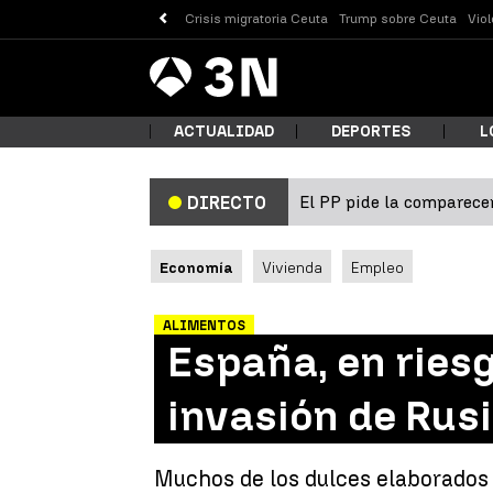
Crisis migratoria Ceuta
Trump sobre Ceuta
Vio
Antena
Noticias
3
ACTUALIDAD
DEPORTES
L
El PP pide la comparecen
DIRECTO
¿Qué
Economía
Vivienda
Empleo
ALIMENTOS
España, en riesg
invasión de Rus
Busc
Muchos de los dulces elaborados e