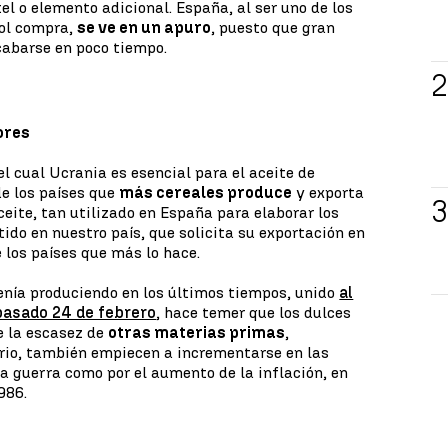
tel o elemento adicional. España, al ser uno de los
sol compra,
se ve en un apuro
, puesto que gran
cabarse en poco tiempo.
ores
l cual Ucrania es esencial para el aceite de
de los países que
más cereales produce
y exporta
ceite, tan utilizado en España para elaborar los
ido en nuestro país, que solicita su exportación en
 los países que más lo hace.
enía produciendo en los últimos tiempos, unido
al
 pasado 24 de febrero
, hace temer que los dulces
e la escasez de
otras materias primas
,
ario, también empiecen a incrementarse en las
a guerra como por el aumento de la inflación, en
986.