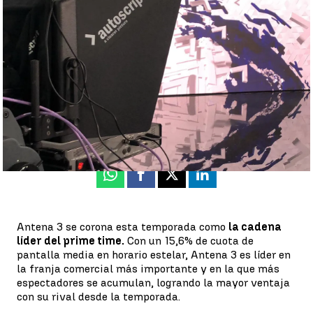
Antena 3 Noticias logra su mejor dato en 13 temporadas |
Antena 3 Noticias
Antena 3 Noticias
Actualizado:
01 de julio de 2021, 13:27
Publicado:
01 de julio de 2021, 13:26
Whatsapp
Facebook
X
Linkedin
Antena 3 se corona esta temporada como
la cadena
líder del prime time.
Con un 15,6% de cuota de
pantalla media en horario estelar, Antena 3 es líder en
la franja comercial más importante y en la que más
espectadores se acumulan, logrando la mayor ventaja
con su rival desde la temporada.