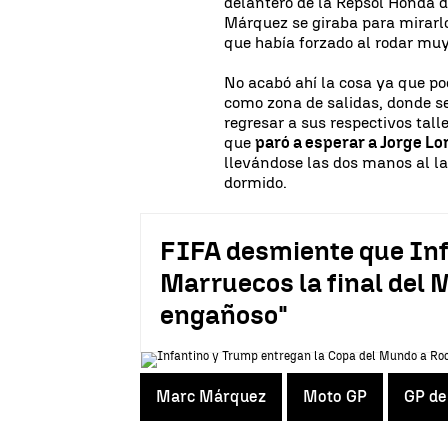
delantero de la Repsol Honda d
Márquez se giraba para mirarlo
que había forzado al rodar muy 
No acabó ahí la cosa ya que po
como zona de salidas, donde s
regresar a sus respectivos talle
que
paró a esperar a Jorge L
llevándose las dos manos al lat
dormido.
FIFA desmiente que Inf
Marruecos la final del M
engañoso"
Marc Márquez
Moto GP
GP de