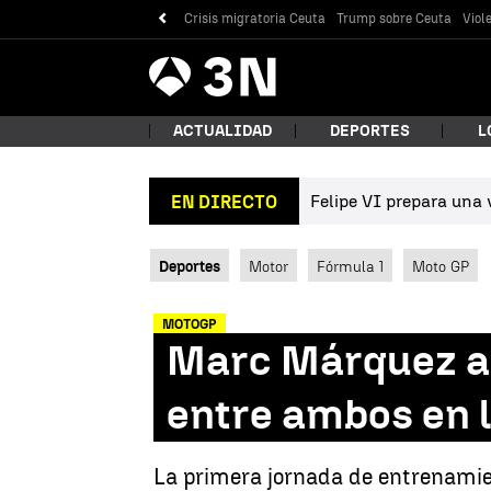
Crisis migratoria Ceuta
Trump sobre Ceuta
Viol
Antena
Noticias
3
ACTUALIDAD
DEPORTES
L
Felipe VI prepara una v
EN DIRECTO
¿Qué
Deportes
Motor
Fórmula 1
Moto GP
MOTOGP
Marc Márquez ab
entre ambos en l
Bus
La primera jornada de entrenamie