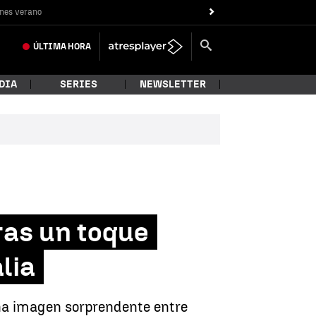
nes verano
ÚLTIMA
HORA
DIA
SERIES
NEWSLETTER
ras un toque
lia
una imagen sorprendente entre