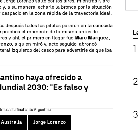
e Jorge Lorenzo saltó por los aires, mientras Marc
 y, a su manera, echarle la bronca por la situación
despacio en la zona rápida de la trayectoria ideal.
co después todos los pilotos pararon en la conocida
e practica el momento de la misma antes de
L
res y ahí, el primero en llegar fue
Marc Márquez
,
orenzo
, a quien miró y, acto seguido, abroncó
eral izquierdo del casco para advertirle de que iba
antino haya ofrecido a
undial 2030: "Es falso y
 Australia
Jorge Lorenzo