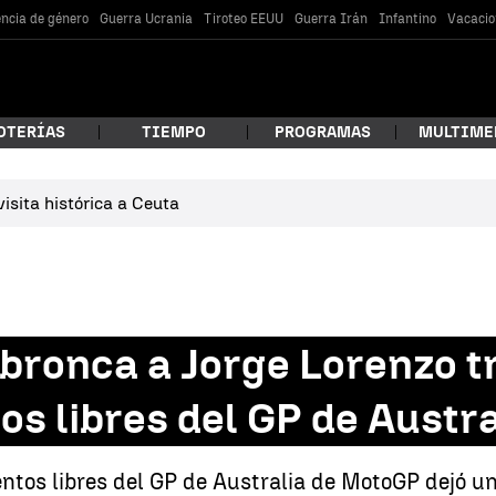
encia de género
Guerra Ucrania
Tiroteo EEUU
Guerra Irán
Infantino
Vacacio
OTERÍAS
TIEMPO
PROGRAMAS
MULTIME
isita histórica a Ceuta
 estás buscando?
ronca a Jorge Lorenzo t
os libres del GP de Austra
car
ntos libres del GP de Australia de MotoGP dejó 