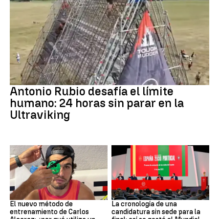
Ultraviking
Antonio Rubio desafía el límite
humano: 24 horas sin parar en la
Ultraviking
Tenis
Mundial 2030
El nuevo método de
La cronología de una
entrenamiento de Carlos
candidatura sin sede para la