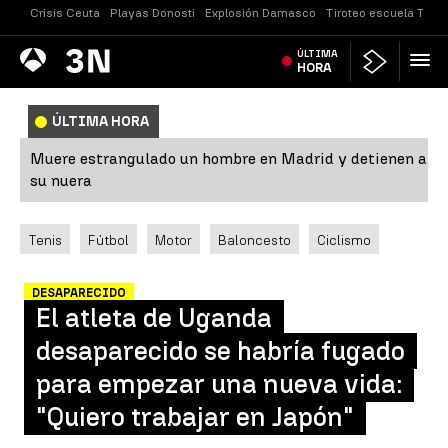
Crisis Ceuta
Playas Donosti
Explosión Damasco
Tiroteo escuela Taila
Antena
ÚLTIMA
Noticias
3
HORA
ÚLTIMA HORA
Muere estrangulado un hombre en Madrid y detienen a
su nuera
Tenis
Fútbol
Motor
Baloncesto
Ciclismo
DESAPARECIDO
El atleta de Uganda
desaparecido se habría fugado
para empezar una nueva vida:
"Quiero trabajar en Japón"