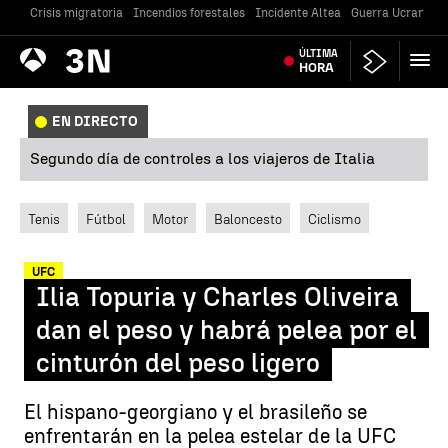
Crisis migratoria
Incendios forestales
Incidente Altea
Guerra Ucrania
Antena
ÚLTIMA
Noticias
3
HORA
EN DIRECTO
Segundo día de controles a los viajeros de Italia
Tenis
Fútbol
Motor
Baloncesto
Ciclismo
UFC
Ilia Topuria y Charles Oliveira
dan el peso y habrá pelea por el
cinturón del peso ligero
El hispano-georgiano y el brasileño se
enfrentarán en la pelea estelar de la UFC