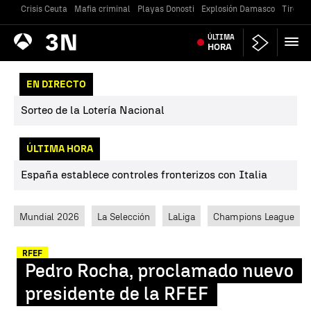
Crisis Ceuta
Mafia criminal
Playas Donosti
Explosión Damasco
Tiroteo
Antena
ÚLTIMA
Noticias
3
HORA
EN DIRECTO
Sorteo de la Lotería Nacional
ÚLTIMA HORA
España establece controles fronterizos con Italia
Mundial 2026
La Selección
LaLiga
Champions League
RFEF
Pedro Rocha, proclamado nuevo
presidente de la RFEF