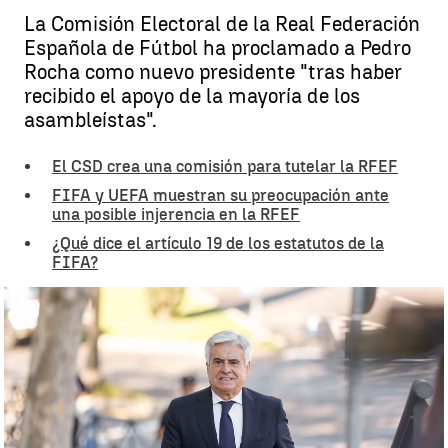
La Comisión Electoral de la Real Federación
Española de Fútbol ha proclamado a Pedro
Rocha como nuevo presidente "tras haber
recibido el apoyo de la mayoría de los
asambleístas".
El CSD crea una comisión para tutelar la RFEF
FIFA y UEFA muestran su preocupación ante
una posible injerencia en la RFEF
¿Qué dice el artículo 19 de los estatutos de la
FIFA?
Pedro Rocha, nuevo presidente de la RFEF |
Antena 3 Noticias
Guillermo F. Lascoiti