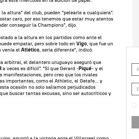
gra este miércoles en la edición de papel.
 la altura" del club, pueden "pelearle a cualquiera".
costar caro, por eso tenemos que estar muy atentos
der conseguir la Champions", dijo.
stado a la altura en los partidos como ante el
e puede empatar, pero sobre todo en
Vigo
, que fue un
s venía el
Atlético
, sería diferente", indicó.
ca arbitral, el delantero uruguayo aseguró que
R
a veces es difícil". "Sí que Gerard -
Piqué
- y el
s manifestaciones, pero creo que los rivales
 importantes, como el Athletic, el Getafe... y
 esta ocasión no solo salíamos perjudicados
que buscar tantas excusas, sino ser autocríticos y
uipo, apuntó a la victoria ante el Villarreal como