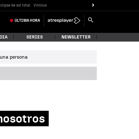
clipse de sol total
Vinicius
ÚLTIMA
HORA
DIA
SERIES
NEWSLETTER
e una persona
nosotros