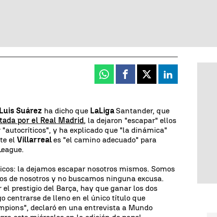
Whatsapp
Facebook
X
Linkedin
Luis Suárez
ha dicho que
LaLiga
Santander, que
tada por el Real Madrid
, la dejaron "escapar" ellos
"autocríticos", y ha explicado que "la dinámica"
te el
Villarreal
es "el camino adecuado" para
League.
íticos: la dejamos escapar nosotros mismos. Somos
os de nosotros y no buscamos ninguna excusa.
r el prestigio del Barça, hay que ganar los dos
 centrarse de lleno en el único título que
mpions", declaró en una entrevista a Mundo