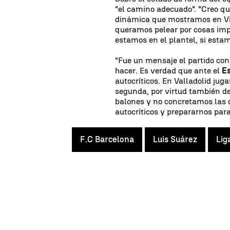
"el camino adecuado". "Creo qu
dinámica que mostramos en Vil
queramos pelear por cosas imp
estamos en el plantel, si esta
"Fue un mensaje el partido cont
hacer. Es verdad que ante el
E
autocríticos. En Valladolid ju
segunda, por virtud también del
balones y no concretamos las 
autocríticos y prepararnos para
F.C Barcelona
Luis Suárez
Lig