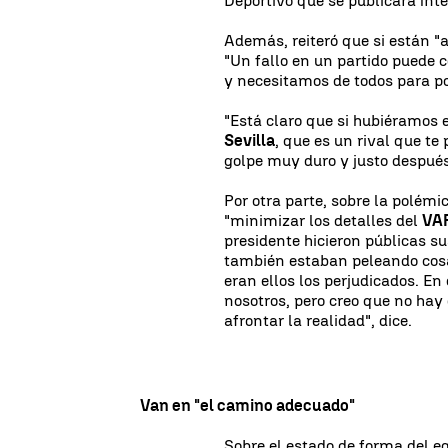
Deportivo que se publicará ínte
Además, reiteró que si están "a
"Un fallo en un partido puede 
y necesitamos de todos para po
"Está claro que si hubiéramos e
Sevilla
, que es un rival que t
golpe muy duro y justo despué
Por otra parte, sobre la polémi
"minimizar los detalles del
VA
presidente hicieron públicas su
también estaban peleando cosas
eran ellos los perjudicados. En
nosotros, pero creo que no hay 
afrontar la realidad", dice.
Van en "el camino adecuado"
Sobre el estado de forma del eq