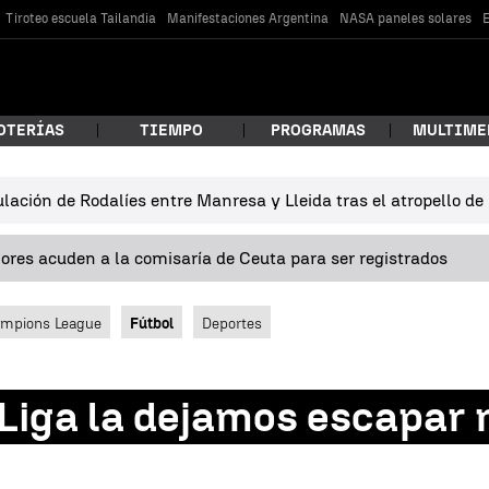
Tiroteo escuela Tailandia
Manifestaciones Argentina
NASA paneles solares
E
OTERÍAS
TIEMPO
PROGRAMAS
MULTIME
lación de Rodalíes entre Manresa y Lleida tras el atropello d
 estás buscando?
res acuden a la comisaría de Ceuta para ser registrados
mpions League
Fútbol
Deportes
 Liga la dejamos escapar 
car