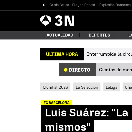
Crisis Ceuta
Playas Donosti
Explosión Damasco
Antena
Noticias
3
ACTUALIDAD
DEPORTES
L
Interrumpida la circu
ÚLTIMA HORA
¿Qué
Cientos de meno
DIRECTO
Mundial 2026
La Selección
LaLiga
Cha
FC BARCELONA
Luis Suárez: "La
Bus
mismos"