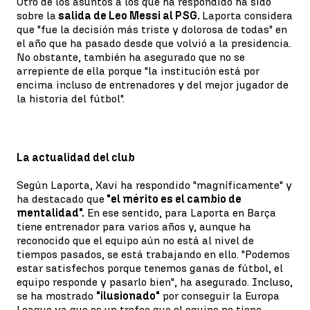
Otro de los asuntos a los que ha respondido ha sido
sobre la
salida de Leo Messi al PSG.
Laporta considera
que "fue la decisión más triste y dolorosa de todas" en
el año que ha pasado desde que volvió a la presidencia.
No obstante, también ha asegurado que no se
arrepiente de ella porque "la institución está por
encima incluso de entrenadores y del mejor jugador de
la historia del fútbol".
La actualidad del club
Según Laporta, Xavi ha respondido "magníficamente" y
ha destacado que
"el mérito es el cambio de
mentalidad".
En ese sentido, para Laporta en Barça
tiene entrenador para varios años y, aunque ha
reconocido que el equipo aún no está al nivel de
tiempos pasados, se está trabajando en ello. "Podemos
estar satisfechos porque tenemos ganas de fútbol, el
equipo responde y pasarlo bien", ha asegurado. Incluso,
se ha mostrado
"ilusionado"
por conseguir la Europa
League ya que es un trofeo que el equipo no tiene.