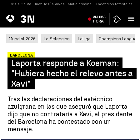
Crisis Ceuta
Juan Jesús Vivas
Mafia criminal
Incendios forestales
Vi
Antena
ÚLTIMA
Noticias
3
HORA
Mundial 2026
La Selección
LaLiga
Champions League
BARCELONA
Laporta responde a Koeman:
"Hubiera hecho el relevo antes a
Xavi"
Tras las declaraciones del extécnico
azulgrana en las que aseguró que Laporta
dijo que no contrataría a Xavi, el presidente
del Barcelona ha contestado con un
mensaje.