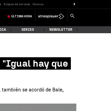
s
Eclipse de sol total
Vinicius
ÚLTIMA
HORA
DIA
SERIES
NEWSLETTER
: "Igual hay que
, también se acordó de Bale,
al hay que recordarle quién es el Real Madrid" |
EFE