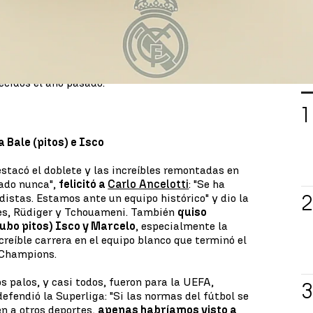
 UEFA y Al-Khelaïfi.
menzar recordando a los fallecidos del
trágico
da en un partido de fútbol en Indonesia
, con
despidió a figuras claves del madridismo como
L
lecidos el año pasado.
a Bale (pitos) e Isco
estacó el doblete y las increíbles remontadas en
dado nunca",
felicitó a
Carlo Ancelotti
: "Se ha
distas. Estamos ante un equipo histórico" y dio la
jes, Rüdiger y Tchouameni. También
quiso
hubo pitos) Isco y Marcelo
, especialmente la
ncreíble carrera en el equipo blanco que terminó el
 Champions.
s palos, y casi todos, fueron para la UEFA,
defendió la Superliga: "Si las normas del fútbol se
n a otros deportes,
apenas habríamos visto a