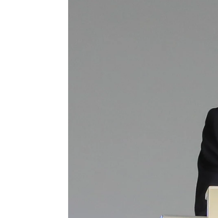
Juan Manuel M. Lardón
Publicado:
02 de octubre de 2022, 1
Florentino Pérez ha hecho est
acontecido en los últimos tiem
13 millones de ganancias de
mencionó el doblete,
se acordó