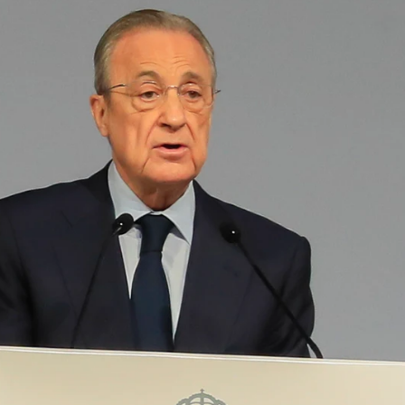
Whatsapp
Facebook
X
Linkedin
8:31
a mañana un detallado resumen de todo lo
pos en el
Real Madrid
, destacó ante los socios
los
l año pasado
pese a los años duros del covid,
 de Laso, Bale e Isco
, entre otros, y