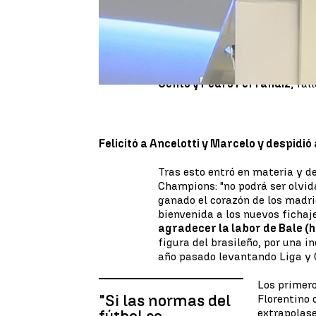
especialmente c
argó contra la
El mandatario blanco quiso co
suceso ocurrido esta madruga
más de 120 muertos. También
Gento y Pedro Ferrándiz
, fal
Felicitó a Ancelotti y Marcelo y despidió 
Tras esto entró en materia y d
Champions: "no podrá ser olvi
ganado el corazón de los madri
bienvenida a los nuevos ficha
agradecer la labor de Bale (
figura del brasileño, por una i
año pasado levantando Liga y
Los primero
"Si las normas del
Florentino 
extrapolase