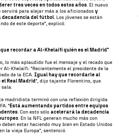
derer tres veces en todos estos años
. El nuevo
 servirá para alejar más a los aficionados
y
a decadencia del fútbol
. Los jóvenes se están
ndo de este deporte", explicó.
 que recordar a Al-Khelaifi quién es el Madrid"
, lo más aplaudido fue el mensaje y el recado que
r Al-Khelaïfi: "Recientemente el presidente de la
iedo de la ECA.
Igual hay que recordarle al
 el Real Madrid
", dijo tajante Florentino, que
 sala.
te madridista terminó con una reflexión dirigida
FA: "
Está aumentando partidos entre equipos
ndentes
. Con esto sólo
acelerará la decadencia
 europeo
. En la NFL generan mucho más con
o deben estar haciendo muy bien en Estado Unidos
n la vieja Europa", sentenció.