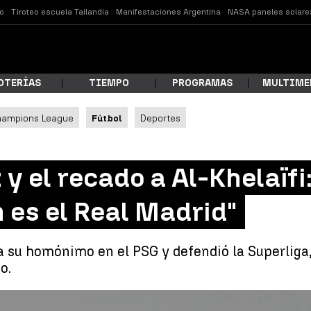
o
Tiroteo escuela Tailandia
Manifestaciones Argentina
NASA paneles solare
OTERÍAS
TIEMPO
PROGRAMAS
MULTIME
hampions League
Fútbol
Deportes
 estás buscando?
 y el recado a Al-Khelaïfi
 es el Real Madrid"
a su homónimo en el PSG y defendió la Superliga
o.
ar
Florentino Pérez y el recado a Al-Khelaïfi: "Igu