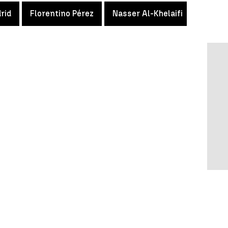
rid
Florentino Pérez
Nasser Al-Khelaifi