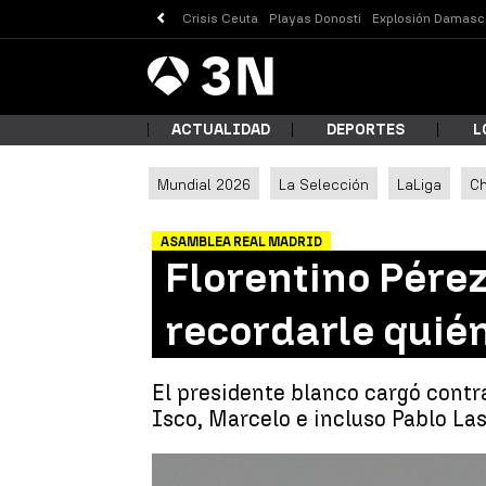
Crisis Ceuta
Playas Donosti
Explosión Damasc
Antena
Noticias
3
ACTUALIDAD
DEPORTES
L
Mundial 2026
La Selección
LaLiga
C
¿Qué
ASAMBLEA REAL MADRID
Florentino Pérez
recordarle quién
El presidente blanco cargó contr
Isco, Marcelo e incluso Pablo Las
Busc