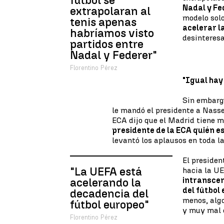
fútbol se
Nadal y Fe
extrapolaran al
modelo solo
tenis apenas
acelerar l
habríamos visto
desinteresa
partidos entre
Nadal y Federer"
Florentino Pérez
"Igual hay
Sin embargo
le mandó el presidente a Nasse
ECA dijo que el Madrid tiene m
presidente de la ECA quién es
levantó los aplausos en toda la
El presiden
"La UEFA está
hacia la UE
intransce
acelerando la
del fútbol
decadencia del
menos, alg
fútbol europeo"
y muy mal e
Florentino Pérez