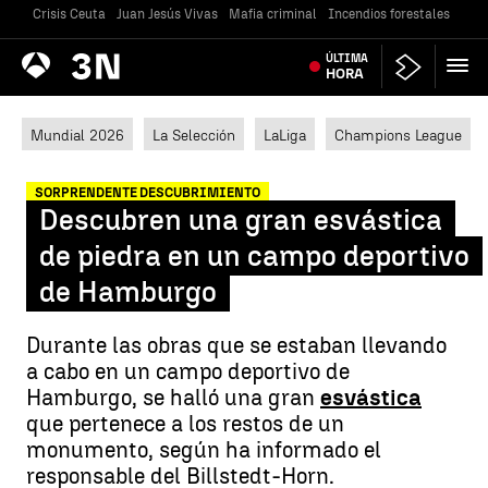
Crisis Ceuta
Juan Jesús Vivas
Mafia criminal
Incendios forestales
Vivi
Antena
ÚLTIMA
Noticias
3
HORA
Mundial 2026
La Selección
LaLiga
Champions League
SORPRENDENTE DESCUBRIMIENTO
Descubren una gran esvástica
de piedra en un campo deportivo
de Hamburgo
Durante las obras que se estaban llevando
a cabo en un campo deportivo de
Hamburgo, se halló una gran
esvástica
que pertenece a los restos de un
monumento, según ha informado el
responsable del Billstedt-Horn.