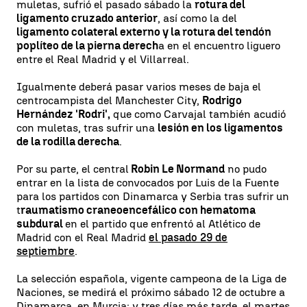
muletas, sufrió el pasado sábado la
rotura del
ligamento cruzado anterior
, así como la del
ligamento colateral externo y la rotura del tendón
poplíteo de la pierna derech
a en el encuentro liguero
entre el Real Madrid y el Villarreal.
Igualmente deberá pasar varios meses de baja el
centrocampista del Manchester City,
Rodrigo
Hernández 'Rodri',
que como Carvajal también acudió
con muletas, tras sufrir una
lesión en los ligamentos
de la rodilla derecha
.
Por su parte, el central
Robin Le Normand
no pudo
entrar en la lista de convocados por Luis de la Fuente
para los partidos con Dinamarca y Serbia tras sufrir un
t
raumatismo craneoencefálico con hematoma
subdural
en el partido que enfrentó al Atlético de
Madrid con el Real Madrid
el pasado 29 de
septiembre
.
La selección española, vigente campeona de la Liga de
Naciones, se medirá el próximo sábado 12 de octubre a
Dinamarca, en Murcia; y tres días más tarde, el martes