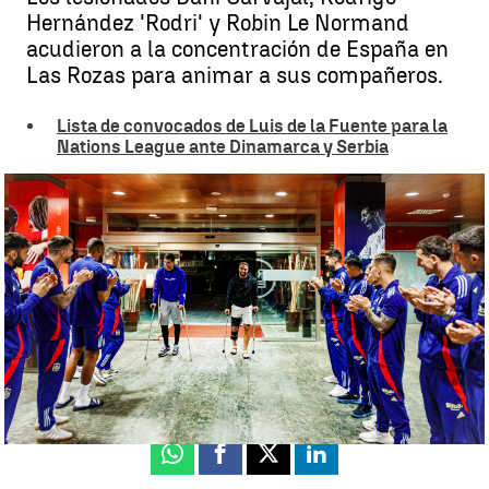
Hernández 'Rodri' y Robin Le Normand
acudieron a la concentración de España en
Las Rozas para animar a sus compañeros.
Lista de convocados de Luis de la Fuente para la
Nations League ante Dinamarca y Serbia
La visita de los lesionados Carvajal, Rodri y Le Normand a sus
compañeros en Las Rozas |
Nuria Briongos
Guillermo F. Lascoiti
Actualizado:
11 de octubre de 2024, 16:37
Publicado:
11 de octubre de 2024, 12:24
Whatsapp
Facebook
X
Linkedin