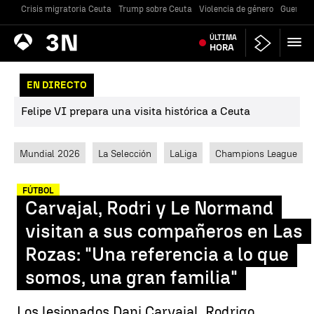
Crisis migratoria Ceuta
Trump sobre Ceuta
Violencia de género
Guerra U
Antena
ÚLTIMA
Noticias
3
HORA
EN DIRECTO
Felipe VI prepara una visita histórica a Ceuta
Mundial 2026
La Selección
LaLiga
Champions League
FÚTBOL
Carvajal, Rodri y Le Normand
visitan a sus compañeros en Las
Rozas: "Una referencia a lo que
somos, una gran familia"
Los lesionados Dani Carvajal, Rodrigo