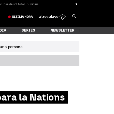
clipse de sol total
Vinicius
ÚLTIMA
HORA
DIA
SERIES
NEWSLETTER
e una persona
para la Nations