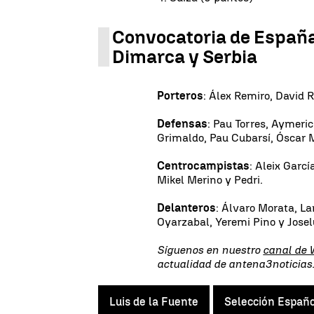
Convocatoria de España
Dimarca y Serbia
Porteros
: Álex Remiro, David 
Defensas
: Pau Torres, Aymeric
Grimaldo, Pau Cubarsí, Óscar 
Centrocampistas
: Aleix Garc
Mikel Merino y Pedri.
Delanteros
: Álvaro Morata, L
Oyarzabal, Yeremi Pino y Jose
Síguenos en nuestro
canal de
actualidad de antena3noticia
Luis de la Fuente
Selección Españo