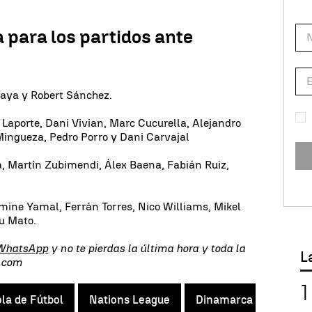
 para los partidos ante
Raya y Robert Sánchez.
 Laporte, Dani Vivian, Marc Cucurella, Alejandro
Mingueza, Pedro Porro y Dani Carvajal
ía, Martín Zubimendi, Álex Baena, Fabián Ruiz,
amine Yamal, Ferrán Torres, Nico Williams, Mikel
lu Mato.
 WhatsApp
y no te pierdas la última hora y toda la
L
s.com
la de Fútbol
Nations League
Dinamarca
Serbia