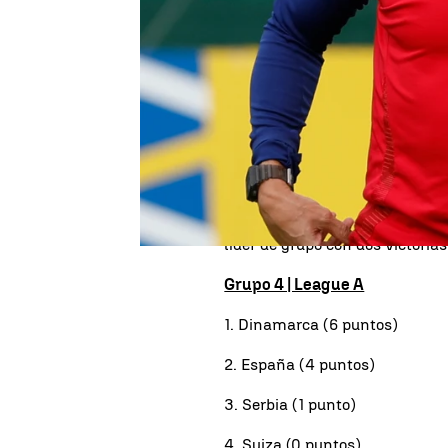
Ya hay convocatoria oficial de 
partidos de la Nations League
y
Serbia
en Córdoba (martes 15 
de 25 jugadores para los dos 
La selección española, actual
segunda del Grupo 4 de la Lea
líder de grupo con dos victorias
Grupo 4 | League A
1. Dinamarca (6 puntos)
2. España (4 puntos)
3. Serbia (1 punto)
4. Suiza (0 puntos)