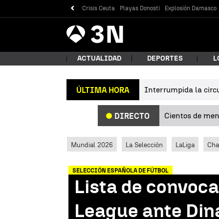
Crisis Ceuta
Playas Donosti
Explosión Damasco
Antena
Noticias
3
ACTUALIDAD
DEPORTES
L
Interrumpida la circu
ÚLTIMA HORA
¿Qué
Cientos de meno
DIRECTO
Mundial 2026
La Selección
LaLiga
Cha
SELECCIÓN ESPAÑOLA DE FÚTBOL
Lista de convoca
Bus
League ante Din