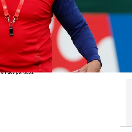
la
selección española de fútbol
para los dos
 ante
Dinamarca
en Murcia (sábado 12 de octubre)
de octubre). Luis de la Fuente ha ofrecido la lista
próximos compromisos del combinado español.
campeona de Europa
y de la
Nations League
, es
gue A con 4 puntos, dos menos que Dinamarca,
 en dos partidos.