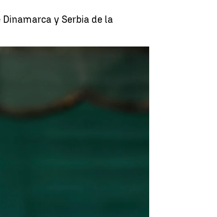
e Dinamarca y Serbia de la
para los partidos ante Dinamarca y Serbia |
SeFutbol