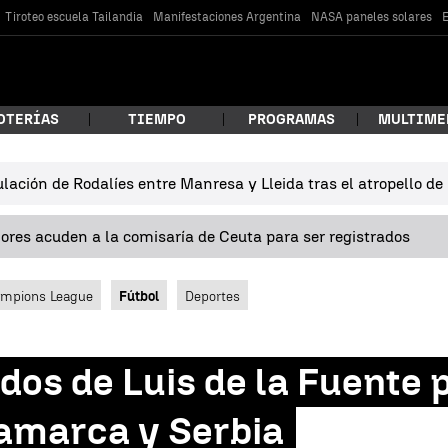
Tiroteo escuela Tailandia
Manifestaciones Argentina
NASA paneles solares
E
OTERÍAS
TIEMPO
PROGRAMAS
MULTIME
lación de Rodalíes entre Manresa y Lleida tras el atropello d
 estás buscando?
res acuden a la comisaría de Ceuta para ser registrados
mpions League
Fútbol
Deportes
dos de Luis de la Fuente 
car
amarca y Serbia