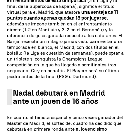
enfrentamientos de esta temporad
a (2 en Liga y la
final de la Supercopa de España), significa el título
virtual para el Madrid, que atesora
una ventaja de 11
puntos cuando apenas quedan 18 por jugarse
,
además se impone también en el enfrentamiento
directo (1-2 en Montjuic y 3-2 en el Bernabéu) y la
diferencia de goles ganada respecto a los catalanes. El
Barça necesita un milagro jamás visto para evitar una
temporada en blanco, el Madrid, con dos títulos en el
bolsillo (la Liga es cuestión de semanas), puede optar a
un triplete si conquista la Champions League,
competición en la que ha llegado a semifinales tras
noquear al City en penaltis. El Bayern será su última
piedra antes de la final (PSG o Dortmund).
Nadal debutará en Madrid
ante un joven de 16 años
En cuanto al tenista español y cinco veces ganador del
Master de Madrid, el sorteo del cuadro ha decidido que
debutará en primera ronda ante
el jovencísimo