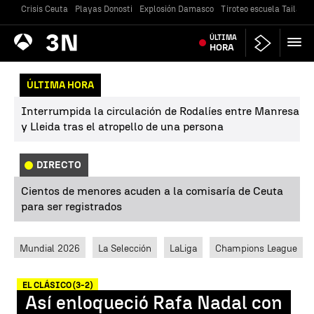
Crisis Ceuta
Playas Donosti
Explosión Damasco
Tiroteo escuela Tailandi
Antena
ÚLTIMA
Noticias
3
HORA
ÚLTIMA HORA
Interrumpida la circulación de Rodalíes entre Manresa
y Lleida tras el atropello de una persona
DIRECTO
Cientos de menores acuden a la comisaría de Ceuta
para ser registrados
Mundial 2026
La Selección
LaLiga
Champions League
EL CLÁSICO (3-2)
Así enloqueció Rafa Nadal con