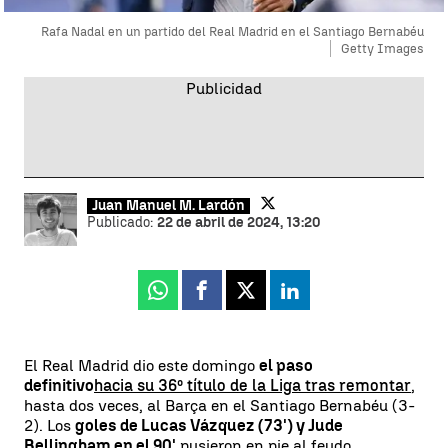
Rafa Nadal en un partido del Real Madrid en el Santiago Bernabéu
Getty Images
Juan Manuel M. Lardón
Publicado:
22 de abril de 2024, 13:20
Whatsapp
Facebook
X
Linkedin
El Real Madrid dio este domingo
el paso
definitivo
hacia su 36º título de la Liga tras remontar
,
hasta dos veces, al Barça en el Santiago Bernabéu (3-
2). Los
goles de Lucas Vázquez (73') y Jude
Bellingham en el 90'
pusieron en pie al feudo