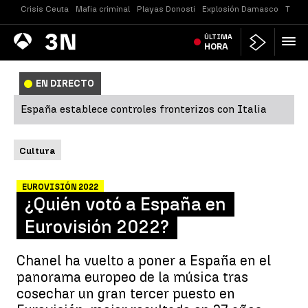
Crisis Ceuta
Mafia criminal
Playas Donosti
Explosión Damasco
Tirot
Antena
ÚLTIMA
Noticias
3
HORA
EN DIRECTO
España establece controles fronterizos con Italia
Cultura
EUROVISIÓN 2022
¿Quién votó a España en
Eurovisión 2022?
Chanel ha vuelto a poner a España en el
panorama europeo de la música tras
cosechar un gran tercer puesto en