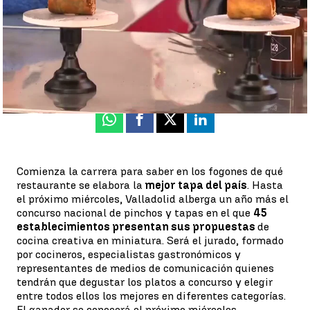
Valladolid
Jesús De La Torre
Publicado:
08 de noviembre de 2022, 14:11
Whatsapp
Facebook
X
Linkedin
Comienza la carrera para saber en los fogones de qué
restaurante se elabora la
mejor tapa del país
. Hasta
el próximo miércoles, Valladolid alberga un año más el
concurso nacional de pinchos y tapas en el que
45
establecimientos presentan sus propuestas
de
cocina creativa en miniatura. Será el jurado, formado
por cocineros, especialistas gastronómicos y
representantes de medios de comunicación quienes
tendrán que degustar los platos a concurso y elegir
entre todos ellos los mejores en diferentes categorías.
El ganador se conocerá el próximo miércoles.