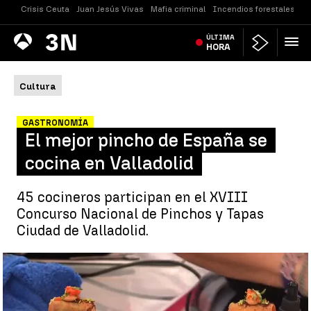
Crisis Ceuta
Juan Jesús Vivas
Mafia criminal
Incendios forestales
Vi
Antena
ÚLTIMA
Noticias
3
HORA
Cultura
GASTRONOMÍA
El mejor pincho de España se
cocina en Valladolid
45 cocineros participan en el XVIII
Concurso Nacional de Pinchos y Tapas
Ciudad de Valladolid.
El mejor pincho de España se cocina en Valladolid |
El mejor
pincho de España se cocina en Valladolid