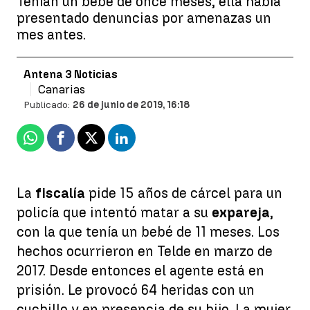
Tenían un bebé de once meses, ella había
presentado denuncias por amenazas un
mes antes.
Antena 3 Noticias
Canarias
Publicado:
26 de junio de 2019, 16:18
Whatsapp
Facebook
X
Linkedin
La
fiscalía
pide 15 años de cárcel para un
policía que intentó matar a su
expareja
,
con la que tenía un bebé de 11 meses. Los
hechos ocurrieron en Telde en marzo de
2017. Desde entonces el agente está en
prisión. Le provocó 64 heridas con un
cuchillo y en presencia de su hijo. La mujer