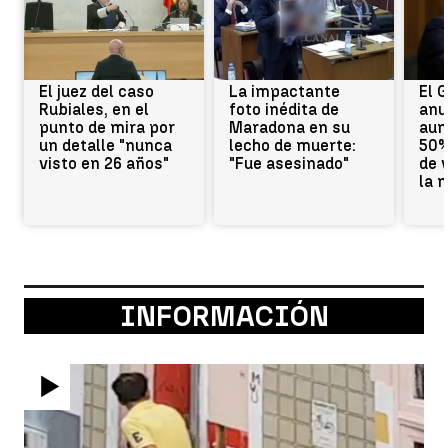
El juez del caso
La impactante
El 
Rubiales, en el
foto inédita de
anu
punto de mira por
Maradona en su
aum
un detalle "nunca
lecho de muerte:
50%
visto en 26 años"
"Fue asesinado"
de 
la 
INFORMACIÓN