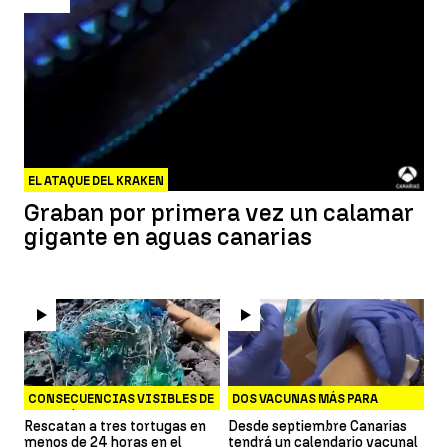
EL ATAQUE DEL KRAKEN
Graban por primera vez un calamar
gigante en aguas canarias
CONSECUENCIAS VISIBLES DE
DOS VACUNAS MÁS PARA
LOS PLÁSTICOS
MENINGITIS
Rescatan a tres tortugas en
Desde septiembre Canarias
menos de 24 horas en el
tendrá un calendario vacunal