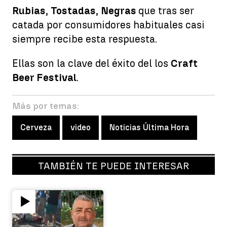
Rubias
,
Tostadas
,
Negras
que tras ser
catada por consumidores habituales casi
siempre recibe esta respuesta.
Ellas son la clave del éxito del los
Craft
Beer Festival
.
Más por temas:
Cerveza
video
Noticias Última Hora
TAMBIÉN TE PUEDE INTERESAR