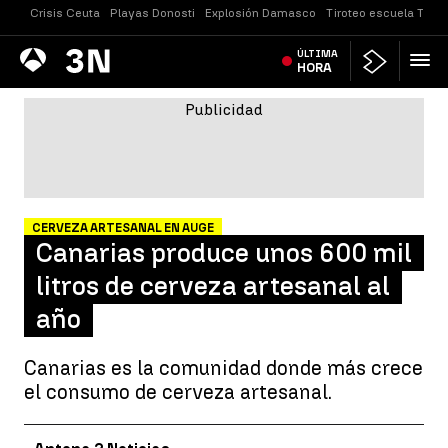
Crisis Ceuta
Playas Donosti
Explosión Damasco
Tiroteo escuela Taila
Antena
ÚLTIMA
Noticias
3
HORA
CERVEZA ARTESANAL EN AUGE
Canarias produce unos 600 mil
litros de cerveza artesanal al
año
Canarias es la comunidad donde más crece
el consumo de cerveza artesanal.