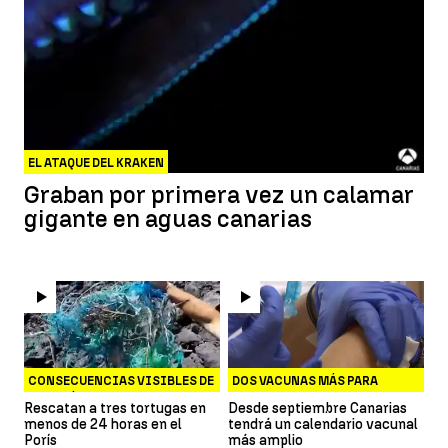
EL ATAQUE DEL KRAKEN
Graban por primera vez un calamar
gigante en aguas canarias
CONSECUENCIAS VISIBLES DE
DOS VACUNAS MÁS PARA
LOS PLÁSTICOS
MENINGITIS
Rescatan a tres tortugas en
Desde septiembre Canarias
menos de 24 horas en el
tendrá un calendario vacunal
Porís
más amplio