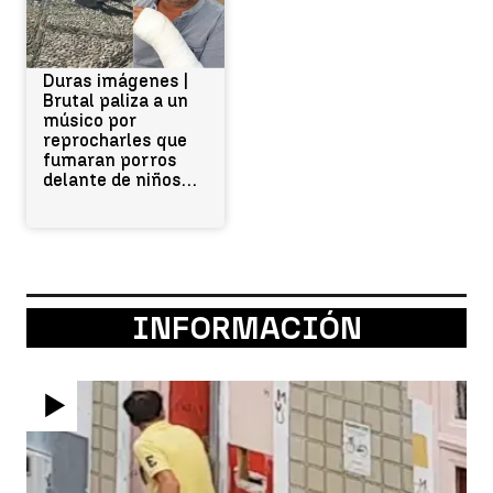
Duras imágenes |
Brutal paliza a un
músico por
reprocharles que
fumaran porros
delante de niños
en Granada: "Me
dieron un
botellazo y ya se
liaron conmigo"
INFORMACIÓN