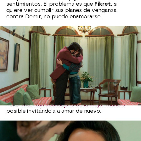
sentimientos. El problema es que
Fikret
, si
quiere ver cumplir sus planes de venganza
contra Demir, no puede enamorarse.
Ümit
cada vez está más integrada en el hospital
de Adana y también más cerca de Demir. Tanto
es así que la joven consigue que Demir caiga en
su trampa y se acueste con ella. Desde ese
momento la joven doctora no podrá sacarle de
su cabeza...
¿se ha enamorado?
Quién también andará con la mosca detrás de la
oreja será Züleyha. A la joven no le gusta que
Demir vuelva tarde, ni duerma en casa... pero
sabe que no puede reprocharle nada. Sevda y
Fekeli
intentan aconsejarla de la mejor manera
posible invitándola a amar de nuevo.
La que poco a poco parece estar dándose
cuenta de las verdaderas intenciones de su tía es