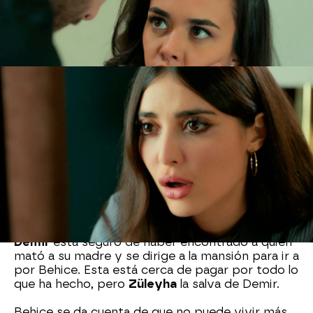
Müjgan. A Behice solo la importa el dinero y su
sobrina no duda en ponerla en su sitio cuando
descubre que no la importa en absoluto
el
futuro de Kerem Ali
.
¿Ha matado Behice a Hünkar
Yaman?
La próxima semana en 'Tierra Amarga'
Züleyha
sigue buscando al asesino de Hünkar. Lo que no
esperaba es que un taxista llegará a la mansión
acusando a Behice de haber matado a su suegra.
Demir
está seguro de haber encontrado a quién
mató a su madre y se dirige a la mansión para ir a
por Behice. Esta está cerca de pagar por todo lo
que ha hecho, pero
Züleyha
la salva de Demir.
Behice se da cuenta de que no puede vivir más