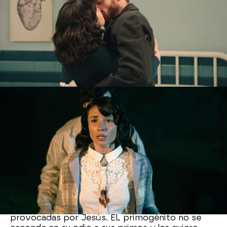
Una horrible verdad
Otro de los momentos más dolorosos de la
temporada ha sido en el que Jesús le confesó a
Damián, entre lágrimas, que él es el asesino de
Valentín y Clotilde, y que les mató a ambos al
pensar que iban a huir juntos.
Damián no se podía creer que su hijo mayor haya
sido capaz de cometer semejante crimen... ¡Pero
decide encubrirle!
Merino vs De la Reina
Desde el comienzo de la serie hemos visto las
trifulcas entre las dos familias, especialmente
provocadas por Jesús. EL primogénito no se