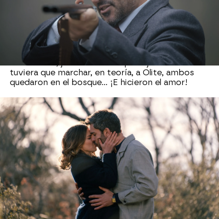
Otra de las escenas que más ha calado en el
corazón de la audiencia fue el momento íntimo
entre
Andrés y Begoña
. Su química ha estado
ahí desde siempre, pero tras llevar un tiempo
frenándose, justo antes de que el joven se
tuviera que marchar, en teoría, a Olite, ambos
quedaron en el bosque... ¡E hicieron el amor!
Los jóvenes dieron rienda suelta al romanticismo
y a su amor... ¡Sin que nadie les viera! O eso
pensaban ellos...
Damián terminó por
descubrirles
y desde entonces les tiene
amenazados de adulterio.
El primer beso de #Mafin