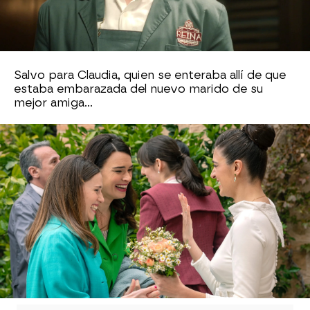
boda de Carmen y Tasio con todos los
trabajadores de la fábrica vestidos de punta en
blanco y muy felices por sus amigos. ¡Eso sí que
fue una buena fiesta!
Salvo para Claudia, quien se enteraba allí de que
estaba embarazada del nuevo marido de su
mejor amiga...
Estos y muchos más momentos han sacudido a
los espectadores de Sueños de libertad, los De la
Reina, los Merino, los trabajadores de la fábrica y
sus líos múltiples entre todos. ¿Qué más vendrá
en los próximos capítulos?
¡No te lo pierdas!
Antena 3
» Series
» Sueños de libertad