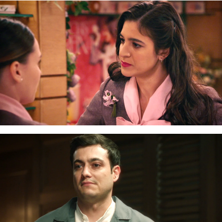
Tasio y Damián
La historia del hijo ilegítimo de
Damián
también
ha conseguido sacudir todos nuestros
corazones, ya que a
Tasio
, en el fondo, se le
coge cariño. Muy duro fue el momento en el que
nos enteramos que él era su padre biológico y el
joven no paraba de buscarle...
Boda Carmen y Tasio con
toda la colonia
Otro de los momentazos de la temporada fue la