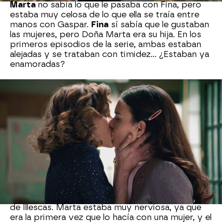
Marta
no sabía lo que le pasaba con Fina, pero
estaba muy celosa de lo que ella se traía entre
manos con Gaspar.
Fina
sí sabía que le gustaban
las mujeres, pero Doña Marta era su hija. En los
primeros episodios de la serie, ambas estaban
alejadas y se trataban con timidez... ¿Estaban ya
enamoradas?
Finalmente
Marta
deja a un lado sus miedos, y
también sus celos... ¡Y la besa! Así empezó la
historia de
#Mafin
.
El hotel de Illescas
Otro de los momentazos en la historia de
Marta
y Fina
ha sido la noche de pasión en el hotelito
de Illescas. Marta estaba muy nerviosa, ya que
era la primera vez que lo hacía con una mujer, y el