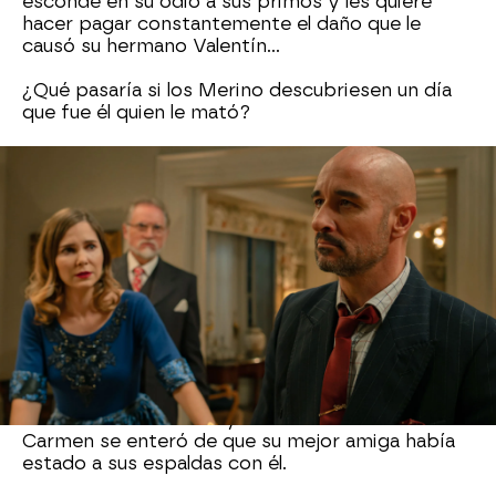
esconde en su odio a sus primos y les quiere
hacer pagar constantemente el daño que le
causó su hermano Valentín...
¿Qué pasaría si los Merino descubriesen un día
que fue él quien le mató?
En la fábrica, Carmen, Claudia
y Tasio
Este trío amoroso ha hecho reír a la vez que
llorar. Nos ha traído en ocasiones por el camino
de la Amargura, y, aunque ahora
Carmen y Tasio
son felices y
Claudia
nunca volvería con él, ha
habido momentos muy tensos como cuando
Carmen se enteró de que su mejor amiga había
estado a sus espaldas con él.