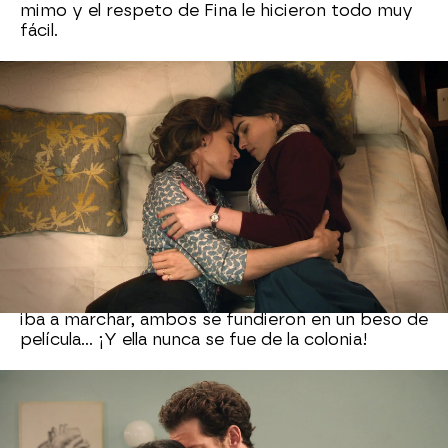
mimo y el respeto de Fina le hicieron todo muy
fácil.
El beso de #Lulu
Otro de los momentos más románticos de estos
primeros cien capítulos fue el beso de
despedida entre la doctora
Luz y Luis Merino
.
Los jóvenes habían tenido varias idas y venidas,
y, finalmente, cuando parecía que la doctora se
iba a marchar, ambos se fundieron en un beso de
película... ¡Y ella nunca se fue de la colonia!