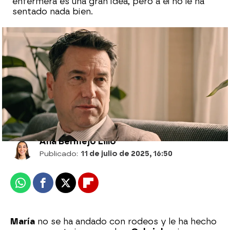
enfermera es una gran idea, pero a él no le ha
sentado nada bien.
“Que sepas que puedes contar conmigo”:
Gabriel y Begoña tienen un pequeño
acercamiento
Ana Bermejo Lillo
Publicado:
11 de julio de 2025, 16:50
Whatsapp
Facebook
X
Flipboard
María
no se ha andado con rodeos y le ha hecho