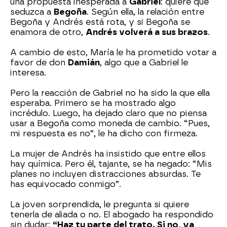
una propuesta inesperada a
Gabriel
: quiere que
seduzca a
Begoña
. Según ella, la relación entre
Begoña y Andrés está rota, y si Begoña se
enamora de otro,
Andrés volverá a sus brazos
.
A cambio de esto, María le ha prometido votar a
favor de don
Damián
, algo que a Gabriel le
interesa.
Pero la reacción de Gabriel no ha sido la que ella
esperaba. Primero se ha mostrado algo
incrédulo. Luego, ha dejado claro que no piensa
usar a Begoña como moneda de cambio. “Pues,
mi respuesta es no”, le ha dicho con firmeza.
La mujer de Andrés ha insistido que entre ellos
hay química. Pero él, tajante, se ha negado: “Mis
planes no incluyen distracciones absurdas. Te
has equivocado conmigo”.
La joven sorprendida, le pregunta si quiere
tenerla de aliada o no. El abogado ha respondido
sin dudar:
“Haz tu parte del trato. Si no, ya