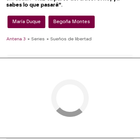
sabes lo que pasará”
.
María Duque
Begoña Montes
Antena 3
» Series
» Sueños de libertad