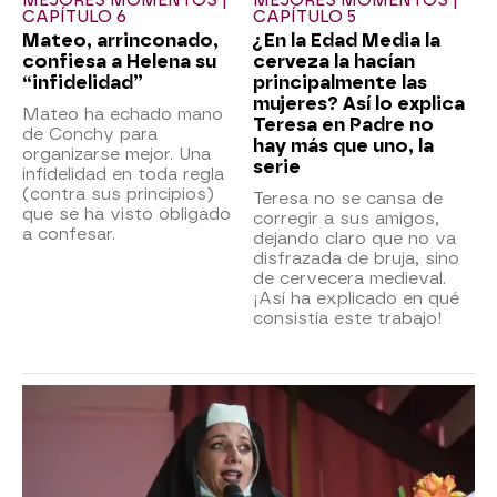
MEJORES MOMENTOS |
MEJORES MOMENTOS |
CAPÍTULO 6
CAPÍTULO 5
Mateo, arrinconado,
¿En la Edad Media la
confiesa a Helena su
cerveza la hacían
“infidelidad”
principalmente las
mujeres? Así lo explica
Mateo ha echado mano
Teresa en Padre no
de Conchy para
hay más que uno, la
organizarse mejor. Una
serie
infidelidad en toda regla
(contra sus principios)
Teresa no se cansa de
que se ha visto obligado
corregir a sus amigos,
a confesar.
dejando claro que no va
disfrazada de bruja, sino
de cervecera medieval.
¡Así ha explicado en qué
consistía este trabajo!