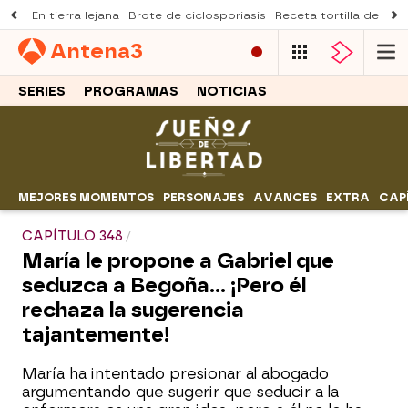
En tierra lejana
Brote de ciclosporiasis
Receta tortilla de pist
Antena
3
SERIES
PROGRAMAS
NOTICIAS
MEJORES MOMENTOS
PERSONAJES
AVANCES
EXTRA
CAP
CAPÍTULO 348
María le propone a Gabriel que
seduzca a Begoña... ¡Pero él
rechaza la sugerencia
tajantemente!
María ha intentado presionar al abogado
argumentando que sugerir que seducir a la