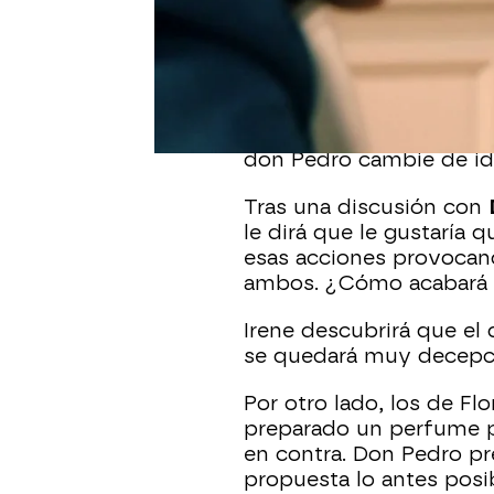
En el próximo capítulo
Andrés
le echará en car
María comprarle sus ac
pedirle su ayuda. Cree 
don Pedro cambie de id
Tras una discusión con
le dirá que le gustaría
esas acciones provocan
ambos. ¿Cómo acabará
Irene descubrirá que el 
se quedará muy decepc
Por otro lado, los de Fl
preparado un perfume pa
en contra. Don Pedro pr
propuesta lo antes posib