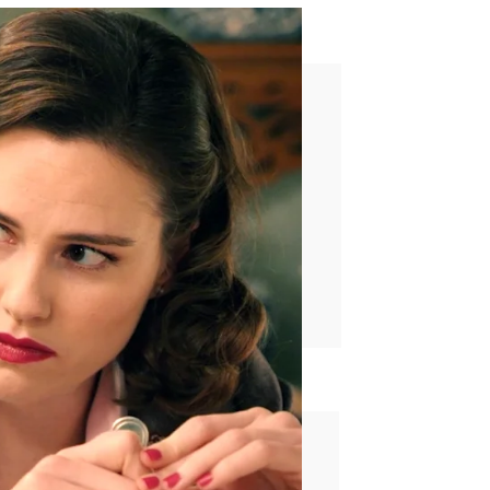
er”
rd