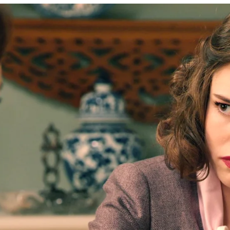
 a Raúl y le deja claro su lugar: “Tú eres un chóf
Whatsapp
Facebook
X
Flipboa