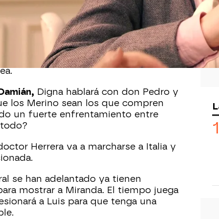
 de
Sueños de libertad
…
a a
don Pedro
que le haya propuesto a
ciones y
Damián
acudirá a Digna para
que es la única que puede hacer que
ea.
Damián,
Digna hablará con don Pedro y
 que los Merino sean los que compren
L
do un fuerte enfrentamiento entre
 todo?
doctor Herrera va a marcharse a Italia y
ionada.
oral se han adelantado ya tienen
ra mostrar a Miranda. El tiempo juega
esionará a Luis para que tenga una
le.