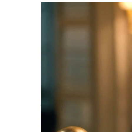
Jesús muere tras un enfrentam
Julia Zapata López
Publicado:
28 de mayo de 2025, 17:05