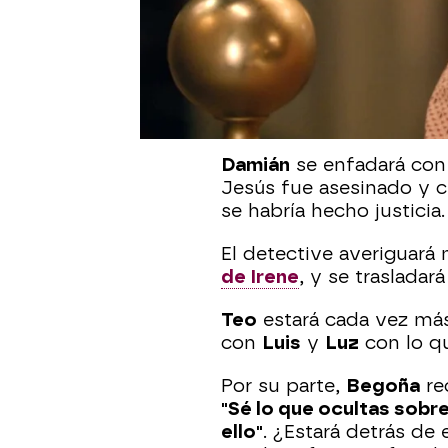
En
el próximo capítulo 
Raúl
le dirá a Claudia q
una relación con
María.
preocupada.
¿Y si Claud
Damián
se enfadará co
Jesús fue asesinado y c
se habría hecho justicia.
El detective averiguará
de Irene
, y se trasladar
Teo
estará cada vez má
con
Luis
y
Luz
con lo q
Por su parte,
Begoña
re
"Sé lo que ocultas sobr
ello"
. ¿Estará detrás de