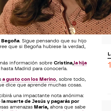
de Sueños de libertad
...
ue ya sabe su secreto de que mantiene
Y la mujer de Andrés se quedará muy
ia lo cuenta todo?
n
Begoña
. Sigue pensando que su hijo
ree que si Begoña hubiese la verdad,
L
 más información sobre
Cristina,
la hija
á hasta Madrid para conocerla.
s
a gusto con los Merino
, sobre todo,
ue dice que aprende muchas cosas.
cibirá una impactante nota anónima:
e la muerte de Jesús y pagarás por
 esas amenazas
María,
ahora que sabe