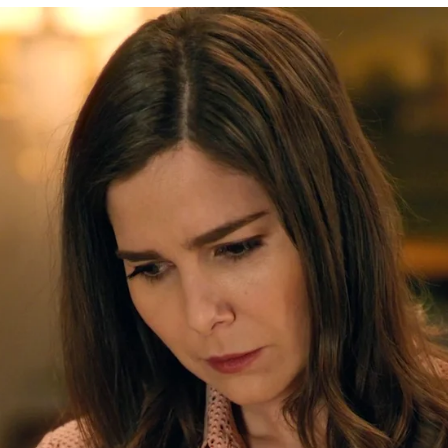
iento con Digna: “Dígale a mi hija y a mi padre 
Whatsapp
Facebook
X
Flipboa