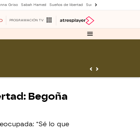
nna Griso
Sabah Hamed
Sueños de libertad
Suri y Tom Cruise
Una nuev
O
PROGRAMACIÓN TV
ertad: Begoña
eocupada: "Sé lo que