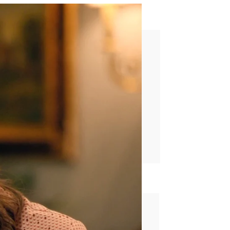
que les quiero”
rd