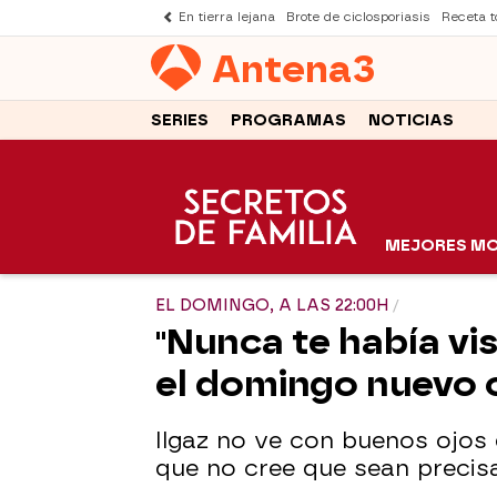
En tierra lejana
Brote de ciclosporiasis
Receta to
Antena
3
SERIES
PROGRAMAS
NOTICIAS
MEJORES M
EL DOMINGO, A LAS 22:00H
"Nunca te había vis
el domingo nuevo 
Ilgaz no ve con buenos ojos
que no cree que sean preci