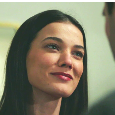
haza el acuerdo de divorcio!: “Quiero a Ceylin má
Whatsapp
Facebook
X
Flipboa