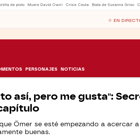
rtilla de pisto
Muere David Owiri
Crisis Ceuta
Boda de Susanna Griso
C
EN DIRECT
OMENTOS
PERSONAJES
NOTICIAS
to así, pero me gusta": Secr
capítulo
 que Ömer se esté empezando a acercar a C
samente buenas.