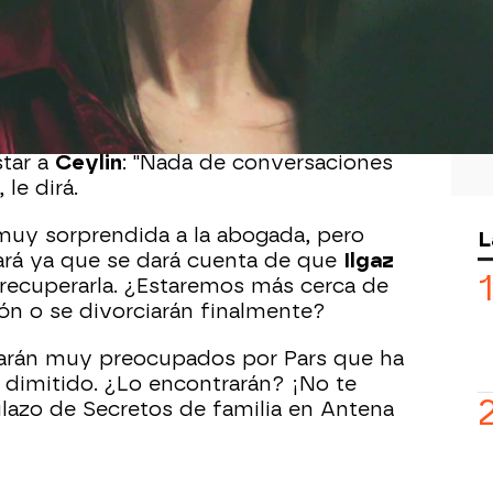
bogada Erguvan están empezando a
ada podría ser lo que parece porque
ía ser un truco por parte de ambos. Si
cercamiento entre
Ömer
y
Ceylin
el fiscal ya que el único objetivo que
star a
Ceylin
: "Nada de conversaciones
 le dirá.
muy sorprendida a la abogada, pero
L
ará ya que se dará cuenta de que
Ilgaz
recuperarla. ¿Estaremos más cerca de
ión o se divorciarán finalmente?
starán muy preocupados por Pars que ha
 dimitido. ¿Lo encontrarán? ¡No te
lazo de Secretos de familia en Antena