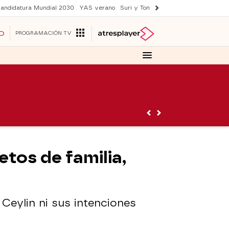
andidatura Mundial 2030
YAS verano
Suri y Tom Cruise
Una nueva vida
O
PROGRAMACIÓN TV
etos de familia,
eylin ni sus intenciones