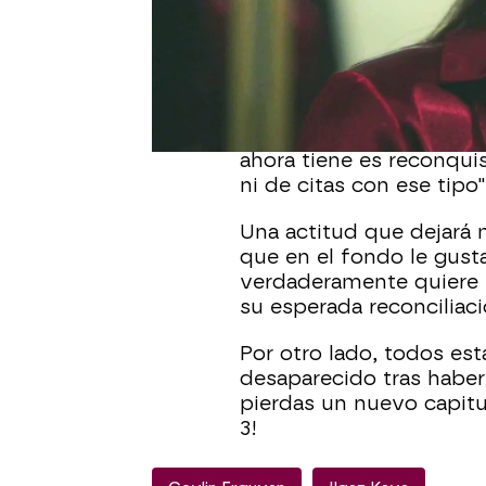
El hijo de Yekta y la a
llevarse mejor aunque n
esta nueva actitud podr
embargo, este nuevo a
despertará los celos en 
ahora tiene es reconqui
ni de citas con ese tipo",
Una actitud que dejará 
que en el fondo le gust
verdaderamente quiere 
su esperada reconciliac
Por otro lado, todos e
desaparecido tras haber
pierdas un nuevo capitu
3!