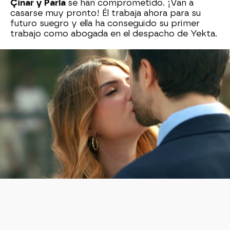
Çinar y Parla
se han comprometido. ¡Van a
casarse muy pronto! Él trabaja ahora para su
futuro suegro y ella ha conseguido su primer
trabajo como abogada en el despacho de Yekta.
Çinar
es un personaje muy peculiar que ha
conseguido ganarse poco a poco el cariño del
público y eso es gracias al gran trabajo que ha
hecho y todavía hace
Arda Anarat,
el joven
actor que lo interpreta.