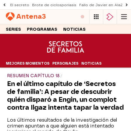
El secreto
Brote de ciclosporiasis
Fallo de Javier en AlaZ
Mu
Antena
3
SERIES
PROGRAMAS
NOTICIAS
MEJORES MOMENTOS
PERSONAJES
NOTICIAS
RESUMEN CAPÍTULO 18
En el último capítulo de ‘Secretos
de familia’: A pesar de descubrir
quién disparó a Engin, un complot
contra Ilgaz intenta tapar la verdad
Los últimos resultados de la investigación del
crimen apuntan a que alguien está intentado