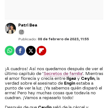
Patri Bea
Publicado:
08 de febrero de 2023, 11:55
Whatsapp
Facebook
X
Flipboard
¡A cuadros! Así nos quedamos después de ver el
último capítulo de ‘
Secretos de familia
’. Mientras
el amor florecía y crecía entre
Ilgaz
y
Ceylin
, la
verdad sobre el asesinato de
Engin
estaba a
punto de ver la luz. ¡Ya sabemos quién disparó el
arma! Pero hay muchas cosas que todavía no
cuadran. ¡Vamos a repasarlo todo!
Después de que
Ceylin
salió de la cárcel y