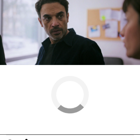
de ‘
Secretos de familia
’ en Antena 3!
Ilgaz Kaya
Antena 3
» Series
» Secretos de familia
» Noticias