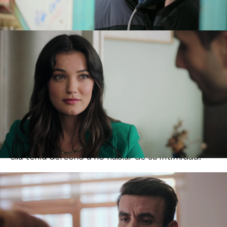
debían vivir juntos y que debían conocerse
mejor. ¡Pero si no pueden vivir el uno sin el otro!
Por su parte,
Pars
llamó a declarar a
Neva
por el
asesinato de
Engin
tras las amenazas de Seda. Le
exigió que le contase dónde estuvo la noche del
crimen, pero ella se negó a hacerlo. No quería
que su hermano supiese que pasó la noche con…
¡el socio de
Yekta
! Por suerte para
Neva
, Eren
irrumpió en el despacho y comunicó a
Pars
que
los restos encontrados en el guante eran de un
hombre, por lo que la declaración de
Neva
no
tenía sentido. Aun así, él insistió a su hermana
para saber dónde había estado esa noche. ¡Pero
ella tenía derecho a no hablar de su intimidad!
Después de la discusión en el despacho con
Neva
,
Pars
escuchó un disparo en el juicio en el
que estaba… ¡su hermana! Uno de los familiares
del hombre acusado le había disparado a la jueza