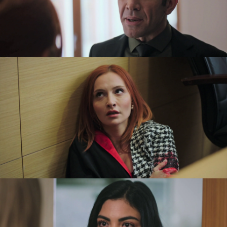
y le apuntaba con una pistola. En ese momento,
apareció
Pars
y se abalanzó sobre el agresor
para detenerle. Pero eso no impidió que
Neva
terminase desmayada entre los brazos de su
hermano. ¿Se pondrá bien?
Aylin
ya sabía que su marido le había sido infiel,
pero al descubrir que
Zümrüt
se había quedado
embarazada, el miedo se apoderó de ella. ¿Y si
Osman
fuese el padre de la criatura? Por eso, se
plantó directamente en casa de la que había sido
amante de su esposo para descubrir la verdad.
Zümrüt
le dice aseguró que el bebé que
esperaba era de su marido, pero la hermana de
Ceylin
no lo tenía nada claro y le dijo que… ¡irían
al médico para comprobarlo!
Tras decidir empezar una relación, aunque con
calma,
Ceylin
e
Ilgaz
también comenzaron a
trabajar
juntos como abogados. Aunque
Ceylin
,
sigue cesada y no podrá ejercer por un tiempo,