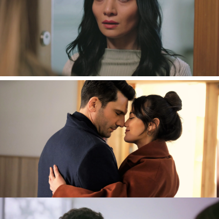
se empeñó en ayudar a
Ilgaz
en sus primeros
pasos como abogado. De hecho, su apoyo
parece que le ha hizo bien porque
Ilgaz
… ¡ganó
su primer caso como abogado! La emoción y el
orgullo de Ceylin desencadenó un “te quiero”,
que nos paralizó el corazón. ¡Menudo
momentazo!
La investigación sobre el asesinato de
Engin
esclareció que el guante encontrado pertenecía
a un hombre, pero no tenían datos sobre él.
Yekta
aprovechó para acusar a
Ilgaz
de
presentarse en la escena del crimen sin
autorización y colocar pruebas falsas.
Pars
llamó
al marido de
Ceylin
para que se hiciese unas
pruebas de ADN que determinaron… ¡que el pelo
encontrado en el guante de la escena del crimen
era suyo! ¿Quién está tratando de culpar a
Ilgaz
?
¡No te pierdas el domingo, un nuevo capitulazo