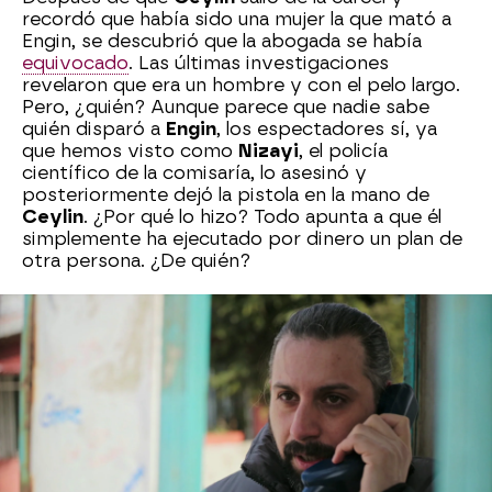
recordó que había sido una mujer la que mató a
Engin, se descubrió que la abogada se había
equivocado
. Las últimas investigaciones
revelaron que era un hombre y con el pelo largo.
Pero, ¿quién? Aunque parece que nadie sabe
quién disparó a
Engin
, los espectadores sí, ya
que hemos visto como
Nizayi
, el policía
científico de la comisaría, lo asesinó y
posteriormente dejó la pistola en la mano de
Ceylin
. ¿Por qué lo hizo? Todo apunta a que él
simplemente ha ejecutado por dinero un plan de
otra persona. ¿De quién?
Sin habernos recuperado todavía del beso
apasionado entre
Ceylin
e
Ilgaz
, llegó otro
momentazo de la pareja. Después de pasar su
primera noche juntos,
Gül
descubrió que habían
dormido en el despacho y le dijo a su hija que
tenían que formalizar su situación. Eso provocó
que la pareja mantuviese una conversación para
aclarar qué son.
Ceylin
pensó que todavía no