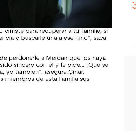
r la idea de pensar que ese
año a su hijo y por eso se tomó la
 viniste para recuperar a tu familia, si
encia y buscarle una a ese niño”, saca
ede perdonarle a Merdan que los haya
sido sincero con él y le pide… ¡Que se
va, yo también”, asegura Çinar.
os miembros de esta familia sus