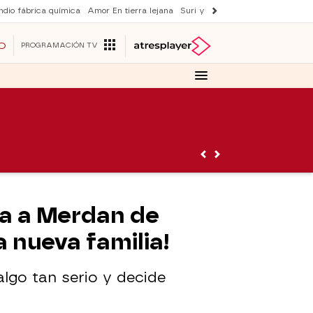
ndio fábrica química
Amor En tierra lejana
Suri y Tom Cruise
La ruleta de 
O
PROGRAMACIÓN TV
a a Merdan de
a nueva familia!
algo tan serio y decide