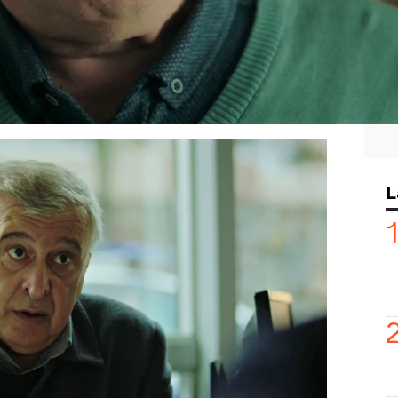
 al llevar a Görkem al médico después
e de nervios estando con él, la
a Ayten por su nombre de pila y no
, comenzó a investigar y descubrió
 hijo suyo!
 desconcertado por la mentira
de su
lamar a su puerta para pedirle
L
e quedó completamente petrificada al
descubierto la verdad y le dijo que
a con su padre. ¡Él le daría las
!
De quién es ese niño? ¿Y qué relación
regunta Metin a Merdan en cuanto lo ve.
plica a su hijo que ese niño se quedó
e su padre matase a su madre a
até yo a él con mis propias manos”,