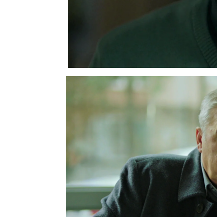
A Metin le extrañó que,
de que sufriera un ataqu
enfermera de refiriera 
como su madre. Por eso
que… ¡el pequeño no era
Después de asimilarlo y
inquilina
,
Metin decidió l
explicaciones. Ayten s
ver que su casero había 
con quién debía hablar er
respuestas que buscaba
“¿Quién es la vecina? ¿
tienes con ellos?”, le p
El abuelo de Ilgaz le ex
huérfano después de qu
sangre fría. “Luego lo m