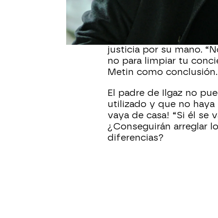
reconoce.
Merdan no podía soporta
maltratador le hiciese d
justicia por su mano. “No
no para limpiar tu conci
Metin como conclusión.
El padre de Ilgaz no pu
utilizado y que no haya 
vaya de casa! “Si él se 
¿Conseguirán arreglar l
diferencias?