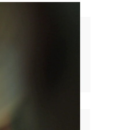
etin me disparó"
rd