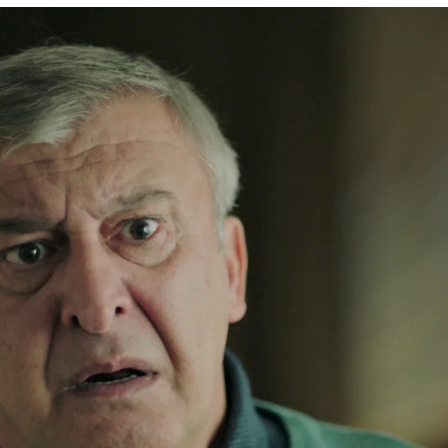
a evitar que Ceylin descubra toda la verdad: "Ç
Whatsapp
Facebook
X
Flipboa
23:18