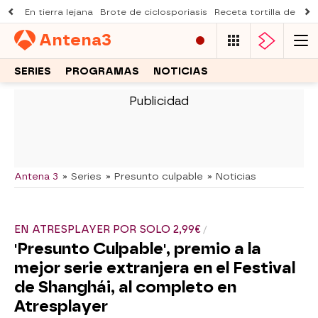
En tierra lejana
Brote de ciclosporiasis
Receta tortilla de pist
Antena
3
SERIES
PROGRAMAS
NOTICIAS
-
Antena 3
» Series
» Presunto culpable
» Noticias
EN ATRESPLAYER POR SOLO 2,99€
'Presunto Culpable', premio a la
mejor serie extranjera en el Festival
de Shanghái, al completo en
Atresplayer