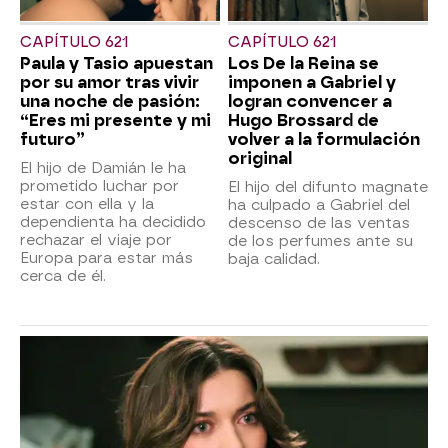
CAPÍTULO 621
CAPÍTULO 621
Paula y Tasio apuestan
Los De la Reina se
por su amor tras vivir
imponen a Gabriel y
una noche de pasión:
logran convencer a
“Eres mi presente y mi
Hugo Brossard de
futuro”
volver a la formulación
original
El hijo de Damián le ha
prometido luchar por
El hijo del difunto magnate
estar con ella y la
ha culpado a Gabriel del
dependienta ha decidido
descenso de las ventas
rechazar el viaje por
de los perfumes ante su
Europa para estar más
baja calidad.
cerca de él.