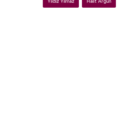
Yildiz Yilmaz
Halit Argun