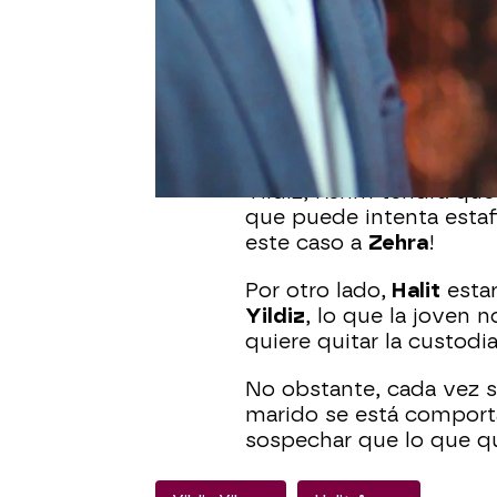
En el próximo capítulo
cosas en la fiesta de 
organizado su hermana.
Mientras
Erim
está cada
Yildiz, Kerim tendrá que
que puede intenta estafa
este caso a
Zehra
!
Por otro lado,
Halit
estar
Yildiz
, lo que la joven 
quiere quitar la custodi
No obstante, cada vez 
marido se está comport
sospechar que lo que qu