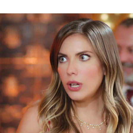
iz!: “Haré lo que sea por conseguir la custodia d
Whatsapp
Facebook
X
Flipboa
7:58