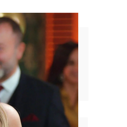
e mi hijo”
rd