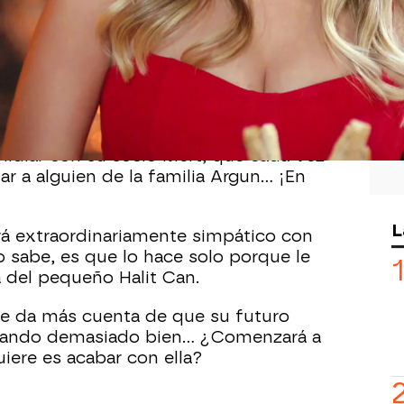
 veremos como no dejan de suceder
cumpleaños sorpresa de
Kaya
que le ha
 vez más
irritable
y es grosero con
 lidiar con su socio Mert, que cada vez
r a alguien de la familia Argun... ¡En
L
á extraordinariamente simpático con
no sabe, es que lo hace solo porque le
a del pequeño Halit Can.
se da más cuenta de que su futuro
ando demasiado bien... ¿Comenzará a
iere es acabar con ella?