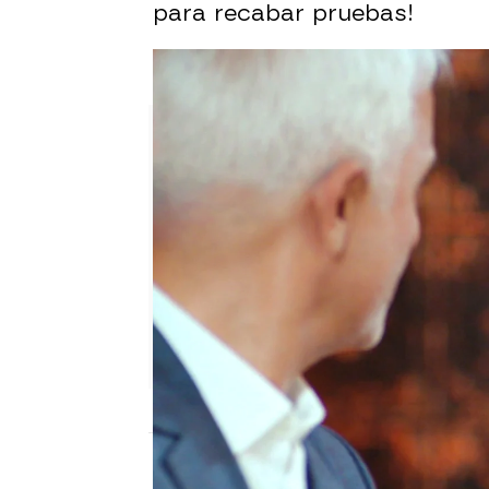
para recabar pruebas!
¡Halit planea vengarse de Yild
Ana Bermejo Lillo
Publicado:
26 de enero de 2024, 1