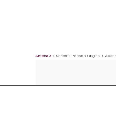
Antena 3
» Series
» Pecado Original
» Avan