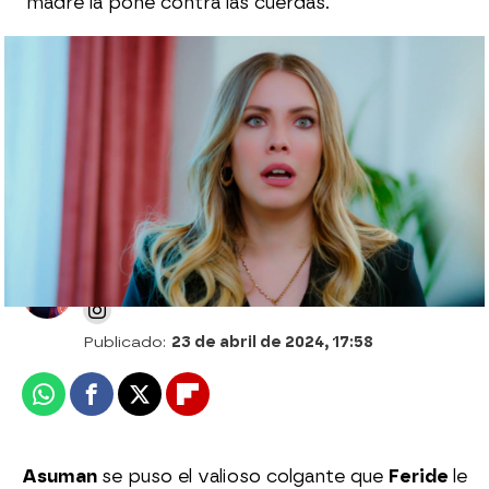
madre la pone contra las cuerdas.
Yildiz, celosa, estalla al pillar a Cagatay
con otra mujer en el próximo capítulo de
Pecado Original
Desirée Castillo
Publicado:
23 de abril de 2024, 17:58
Whatsapp
Facebook
X
Flipboard
Asuman
se puso el valioso colgante que
Feride
le