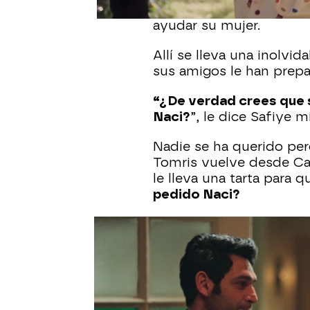
perdido a ‘Soldadito’ en
ayudar su mujer.
Allí se lleva una inolvi
sus amigos le han prep
“¿De verdad crees que s
Naci?
”, le dice Safiye 
Nadie se ha querido perd
Tomris vuelve desde Ca
le lleva una tarta para q
pedido Naci?
Naci Inocentes
Safiye Inocentes