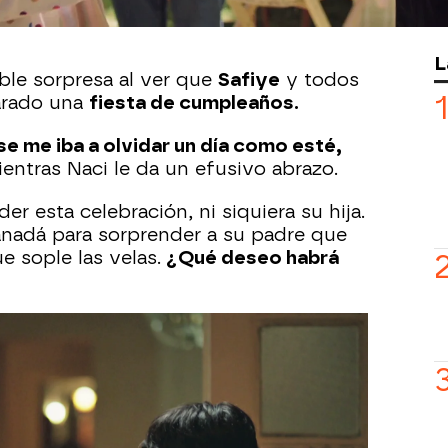
 el parque y el joven va corriendo a
L
dable sorpresa al ver que
Safiye
y todos
arado una
fiesta de cumpleaños.
e me iba a olvidar un día como esté,
mientras Naci le da un efusivo abrazo.
er esta celebración, ni siquiera su hija.
nadá para sorprender a su padre que
ue sople las velas.
¿Qué deseo habrá