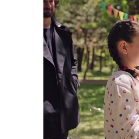
antena3.com
Madrid
Publicado:
05 de julio de 2022, 01:30
Naci
está muy triste. E
mundo se le ha olvidad
acordado de felicitarlo 
le tenían preparado.
Safiye llama a Naci muy