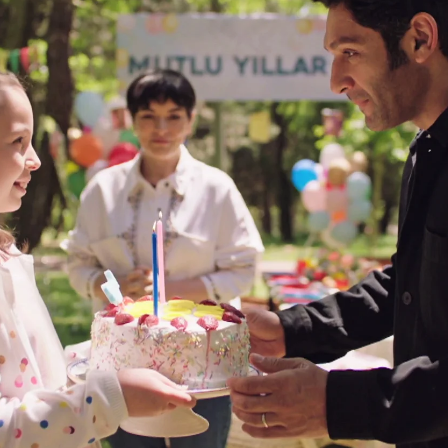
Whatsapp
Facebook
X
Flipboa
s su cumpleaños y cree que todo el
o. Ni
Safiye
ni su hija
Tomris
se ha
y no podía ni imaginar la sorpresa que
 asustada y con la excusa de que ha