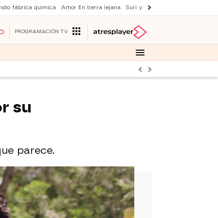
ndio fábrica química
Amor En tierra lejana
Suri y Tom Cruise
La ruleta de 
O
PROGRAMACIÓN TV
Anterior
Siguiente
r su
que parece.