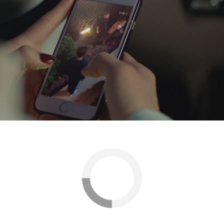
Ahora Asya está al corriente de que su hijo
también conoce la verdad sobre la relación que
mantiene Volkan con su amante.
Ali Arslan
Antena 3
» Series
» Infiel
» Mejores momentos