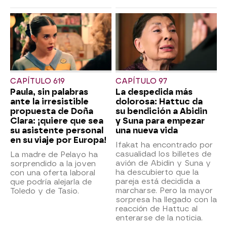
CAPÍTULO 619
CAPÍTULO 97
Paula, sin palabras
La despedida más
ante la irresistible
dolorosa: Hattuc da
propuesta de Doña
su bendición a Abidin
Clara: ¡quiere que sea
y Suna para empezar
su asistente personal
una nueva vida
en su viaje por Europa!
Ifakat ha encontrado por
casualidad los billetes de
La madre de Pelayo ha
avión de Abidin y Suna y
sorprendido a la joven
ha descubierto que la
con una oferta laboral
pareja está decidida a
que podría alejarla de
marcharse. Pero la mayor
Toledo y de Tasio.
sorpresa ha llegado con la
reacción de Hattuc al
enterarse de la noticia.