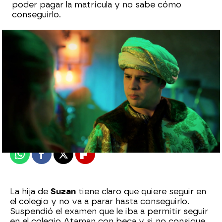
poder pagar la matrícula y no sabe cómo
conseguirlo.
Julia Zapata López
Publicado:
31 de enero de 2023, 00:27
Whatsapp
Facebook
X
Flipboard
La hija de
Suzan
tiene claro que quiere seguir en
el colegio y no va a parar hasta conseguirlo.
Suspendió el examen que le iba a permitir seguir
en el colegio Ataman con beca y si no consigue