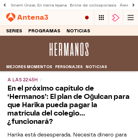
Sinem Ünsal, En tierra lejana
Brote de ciclosporiasis
Álex O'D
Antena
3
SERIES
PROGRAMAS
NOTICIAS
MEJORES MOMENTOS
PERSONAJES
NOTICIAS
A LAS 22:45H
En el próximo capítulo de
‘Hermanos’: El plan de Oğulcan para
que Harika pueda pagar la
matrícula del colegio...
¿funcionará?
Harika está desesperada. Necesita dinero para