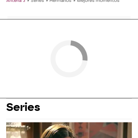
Antena 3
» Series
» Hermanos
» Mejores momentos
Series