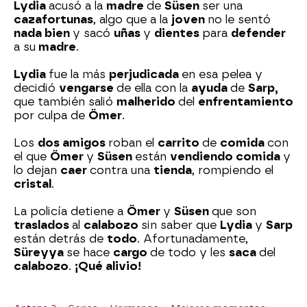
Lydia
acusó a la
madre
de
Süsen
ser una
cazafortunas
, algo que a la
joven
no le sentó
nada bien
y sacó
uñas
y
dientes
para
defender
a su
madre
.
Lydia
fue la más
perjudicada
en esa pelea y
decidió
vengarse
de ella con la
ayuda
de
Sarp,
que también salió
malherido
del
enfrentamiento
por culpa de
Ömer
.
Los
dos amigos
roban el
carrito
de
comida
con
el que
Ömer
y
Süsen
están
vendiendo comida
y
lo dejan
caer
contra una
tienda
, rompiendo el
cristal
.
La policía detiene a
Ömer
y
Süsen
que son
traslados
al
calabozo
sin saber que
Lydia
y
Sarp
están detrás de
todo
. Afortunadamente,
Süreyya
se hace
cargo
de todo y les
saca
del
calabozo
.
¡Qué alivio!