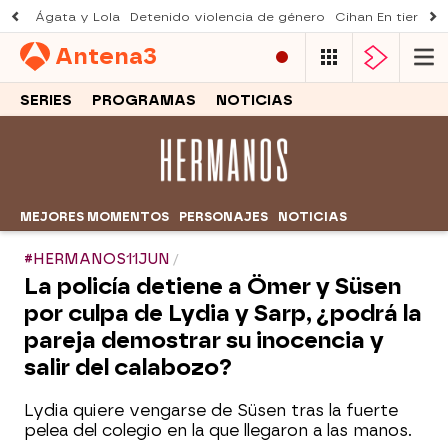
Ágata y Lola
Detenido violencia de género
Cihan En tierra le
Antena
3
SERIES
PROGRAMAS
NOTICIAS
MEJORES MOMENTOS
PERSONAJES
NOTICIAS
#HERMANOS11JUN
La policía detiene a Ömer y Süsen
por culpa de Lydia y Sarp, ¿podrá la
pareja demostrar su inocencia y
salir del calabozo?
Lydia quiere vengarse de Süsen tras la fuerte
pelea del colegio en la que llegaron a las manos.