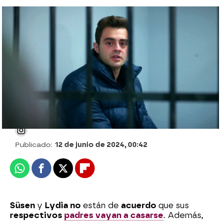
"¡Estamos prometidos!": Süsen y Lydia, de
nuevo, en pie de guerra tras descubrir que
sus padres van a casars
Julia Zapata López
Publicado:
12 de junio de 2024, 00:42
Whatsapp
Facebook
X
Flipboard
Süsen
y
Lydia no
están de
acuerdo
que sus
respectivos
padres vayan a casarse
. Además,