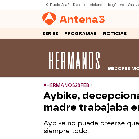
Duelo AlaZ
Detenido violencia de género
Yas v
Antena
3
SERIES
PROGRAMAS
NOTICIAS
MEJORES M
#HERMANOS28FEB
Aybike, decepciona
madre trabajaba e
Aybike no puede creerse que
siempre todo.