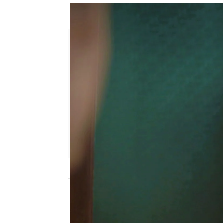
La reconciliación más espera
Julia Zapata López
Publicado:
28 de febrero de 2023, 23:43