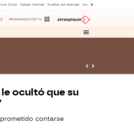
nna Griso
Sabah Hamed
Sueños de libertad
Suri y Tom Cruise
Una nuev
O
PROGRAMACIÓN TV
le ocultó que su
”
 prometido contarse