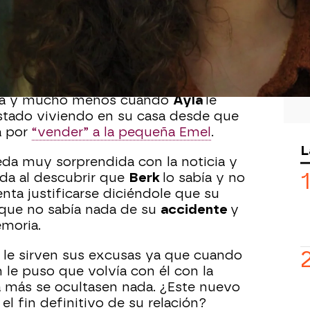
ado ir a limpiar a una de las casas en
ntes del accidente y resulta que esa
 casa de Berk!
¡No podía imaginarse
e su madre
era en casa de
Ayla
!
da y mucho menos cuando
Ayla
le
stado viviendo en su casa desde que
a por
“vender” a la pequeña Emel
.
L
da muy sorprendida con la noticia y
a al descubrir que
Berk
lo sabía y no
enta justificarse diciéndole que su
 que no sabía nada de su
accidente
y
moria.
 le sirven sus excusas ya que cuando
n le puso que volvía con él con la
 más se ocultasen nada. ¿Este nuevo
el fin definitivo de su relación?