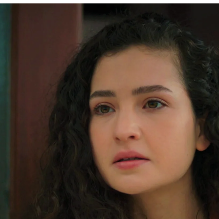
da: ¡Berk y Aybike hacen las paces!
Whatsapp
Facebook
X
Flipboa