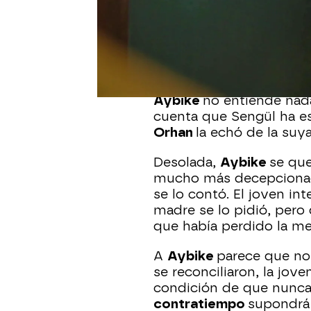
La
hija de Orhan
ha acept
la que limpiaba
Sengül
a
casa no es otra que…
¡la
que
el nuevo trabajo d
Aybike
no entiende na
cuenta que Sengül ha e
Orhan
la echó de la suy
Desolada,
Aybike
se que
mucho más decepcionad
se lo contó. El joven int
madre se lo pidió, pero
que había perdido la me
A
Aybike
parece que no
se reconciliaron, la jove
condición de que nunca
contratiempo
supondrá 