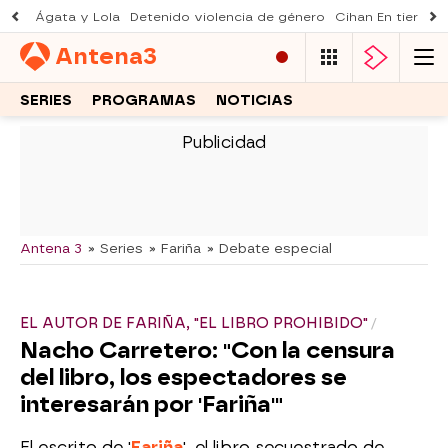
Ágata y Lola
Detenido violencia de género
Cihan En tierra le
Antena
3
SERIES
PROGRAMAS
NOTICIAS
-
Antena 3
» Series
» Fariña
» Debate especial
EL AUTOR DE FARIÑA, "EL LIBRO PROHIBIDO"
Nacho Carretero: "Con la censura
del libro, los espectadores se
interesarán por 'Fariña'"
El escrito de '
Fariña
', el libro secuestrado de