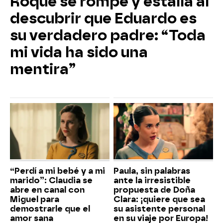
Roque se rompe y estalla al
descubrir que Eduardo es
su verdadero padre: “Toda
mi vida ha sido una
mentira”
“Perdí a mi bebé y a mi
Paula, sin palabras
marido”: Claudia se
ante la irresistible
abre en canal con
propuesta de Doña
Miguel para
Clara: ¡quiere que sea
demostrarle que el
su asistente personal
amor sana
en su viaje por Europa!