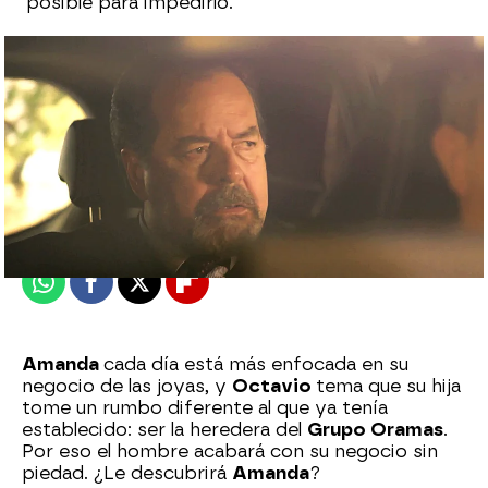
posible para impedirlo.
Eire García Arbaizar
Publicado:
10 de julio de 2025, 11:23
Whatsapp
Facebook
X
Flipboard
Amanda
cada día está más enfocada en su
negocio de las joyas, y
Octavio
tema que su hija
tome un rumbo diferente al que ya tenía
establecido: ser la heredera del
Grupo Oramas
.
Por eso el hombre acabará con su negocio sin
piedad. ¿Le descubrirá
Amanda
?