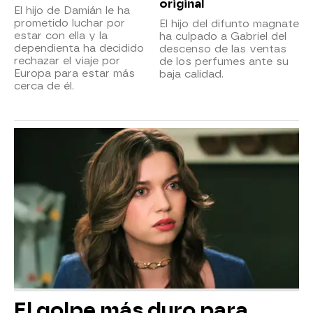
original
El hijo de Damián le ha
prometido luchar por
El hijo del difunto magnate
estar con ella y la
ha culpado a Gabriel del
dependienta ha decidido
descenso de las ventas
rechazar el viaje por
de los perfumes ante su
Europa para estar más
baja calidad.
cerca de él.
El golpe más duro para