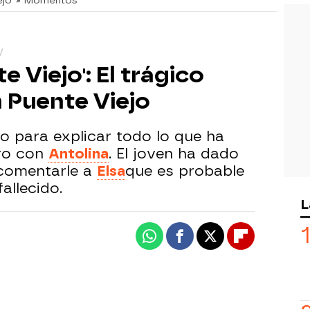
ejo
» Momentos
e Viejo': El trágico
n Puente Viejo
o para explicar todo lo que ha
tro con
Antolina
. El joven ha dado
 comentarle a
Elsa
que es probable
allecido.
L
Whatsapp
Facebook
X
Flipboard