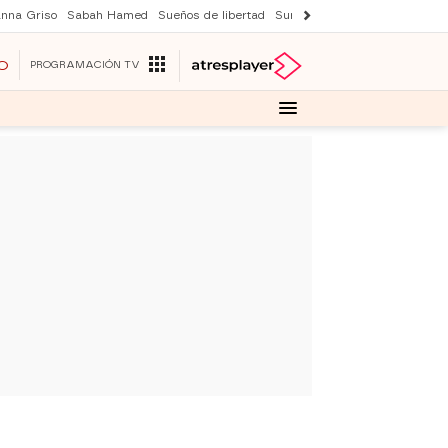
nna Griso
Sabah Hamed
Sueños de libertad
Suri y Tom Cruise
Una nuev
O
PROGRAMACIÓN TV