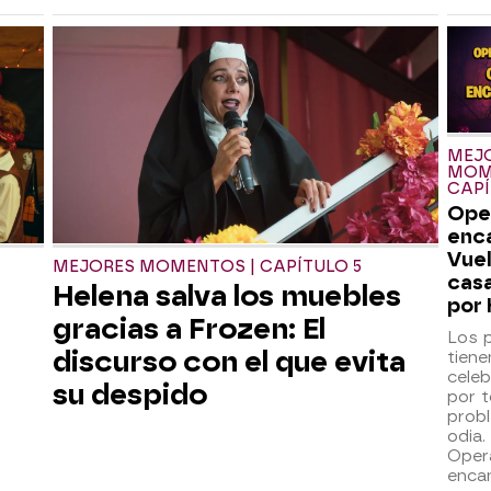
MEJ
MOM
CAPÍ
Ope
enc
Vuel
MEJORES MOMENTOS | CAPÍTULO 5
casa
Helena salva los muebles
por
gracias a Frozen: El
Los 
discurso con el que evita
tiene
celeb
su despido
por t
prob
odia.
Oper
enca