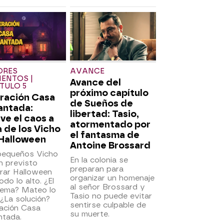
ORES
AVANCE
ENTOS |
Avance del
TULO 5
próximo capítulo
ración Casa
de Sueños de
antada:
libertad: Tasio,
ve el caos a
atormentado por
 de los Vicho
el fantasma de
 Halloween
Antoine Brossard
pequeños Vicho
En la colonia se
n previsto
preparan para
rar Halloween
organizar un homenaje
odo lo alto. ¿El
al señor Brossard y
lema? Mateo lo
Tasio no puede evitar
 ¿La solución?
sentirse culpable de
ación Casa
su muerte.
ntada.