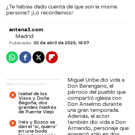
¿Te habías dado cuenta de que son la misma
persona? ¡Lo recordamos!
antena3.com
Madrid
Publicado:
30 de abril de 2020, 18:07
Whatsapp
Facebook
X
Flipboard
Miguel Uribe dio vida a
Más información
Don Berengario, el
párroco del pueblo que
Isabel de los
compartió iglesia con
Visos y Doña
Begoña, dos
Don Anselmo durante
grandes madres
una gran temporada.
de Puente Viejo
Además, el actor
Inés y Bosco se
también dio vida a Don
dan el ‘sí, quiero’
Armando, personaje que
en una boda
apareció solo en dos