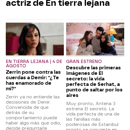
actriz de En tierra lejana
EN TIERRA LEJANA | 4 DE
GRAN ESTRENO
AGOSTO
Descubre las primeras
Zerrin pone contra las
imágenes de El
cuerdas a Demir: "¿Te
secreto: la vida
has enamorado de
perfecta de Serhat, a
mí?"
punto de saltar por los
aires
Zerrin ya no entiende las
decisiones de Demir.
Muy pronto, Antena 3
Convencida de que
estrena El secreto. La
detrás de su
vida perfecta de una de
comportamiento puede
las familias más
haber algo más que odio,
poderosas de Estambul
decide preguntarle
pronto se convierte en