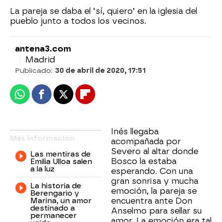
La pareja se daba el ‘sí, quiero’ en la iglesia del
pueblo junto a todos los vecinos.
antena3.com
Madrid
Publicado:
30 de abril de 2020, 17:51
Whatsapp
Facebook
X
Flipboard
Inés llegaba
Más información
acompañada por
Severo al altar donde
Las mentiras de
Bosco la estaba
Emilia Ulloa salen
a la luz
esperando. Con una
gran sonrisa y mucha
La historia de
emoción, la pareja se
Berengario y
Marina, un amor
encuentra ante Don
destinado a
Anselmo para sellar su
permanecer
amor. La emoción era tal