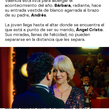
Valencia está lista para albergar el
acontecimiento del año.
Bárbara
, radiante, hace
su entrada vestida de blanco agarrada al brazo
de su padre,
Andrés
.
La joven llega hasta el altar donde se encuentra el
que está a punto de ser su marido,
Ángel Cristo
.
Sus miradas, llenas de felicidad, no pueden
separarse en la distancia que les separa.
El cura comienza la ceremonia.
Chelo, Payasito,
Paco Ostos, Hortensia…
nadie ha querido
perderse la boda del año.
Bárbara mira Ángel, enamorada, mientras el
domador no deja de pensar en su cabeza en lo
sucedido con el realizador ni en
Blasco
, quien
lucha por su vida en el hospital.
Bárbara, ajena a todo lo que le pasa por la cabeza
de Ángel, escucha las palabras mágicas del cura y
acepta casarse con él. El domador sonríe y