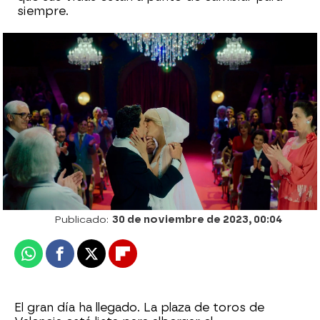
siempre.
La llamada que hace sospechar a Ángel
Cristo: “Su voz me resultaba familiar”
Celia Gil
Publicado:
30 de noviembre de 2023, 00:04
Whatsapp
Facebook
X
Flipboard
El gran día ha llegado. La plaza de toros de