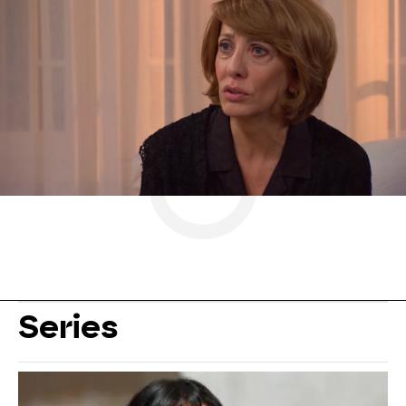
Antena 3
» Series
» Amar es para siempre
» Momentos
Series