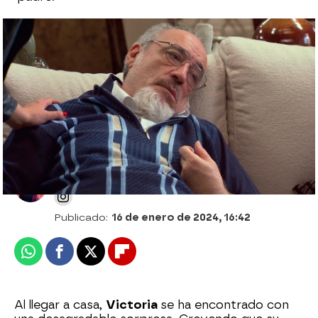
Así engañó Elena a todos con la muerte
de Chimo: “No sé cómo vamos a superar
esto”
Desirée Castillo
Publicado:
16 de enero de 2024, 16:42
Whatsapp
Facebook
X
Flipboard
Al llegar a casa,
Victoria
se ha encontrado con