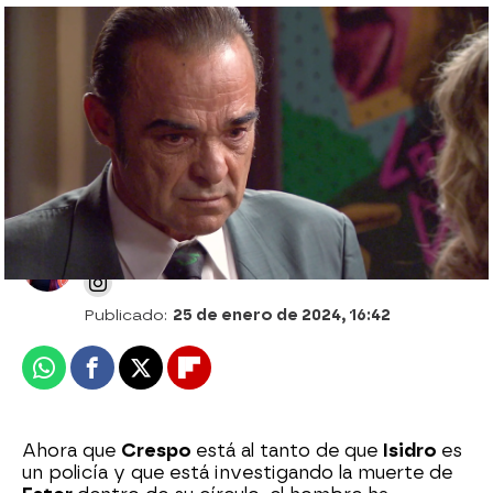
El sueño de vivir juntos comienza a
tambalearse para Pelayo: "Marisa me ha
mentido"
Desirée Castillo
Publicado:
25 de enero de 2024, 16:42
Whatsapp
Facebook
X
Flipboard
Ahora que
Crespo
está al tanto de que
Isidro
es
un policía y que está investigando la muerte de