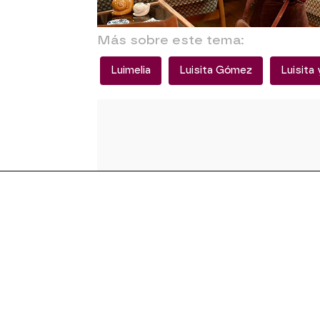
PREMIUM
.
Más sobre este tema:
Luimelia
Luisita Gómez
Luisita