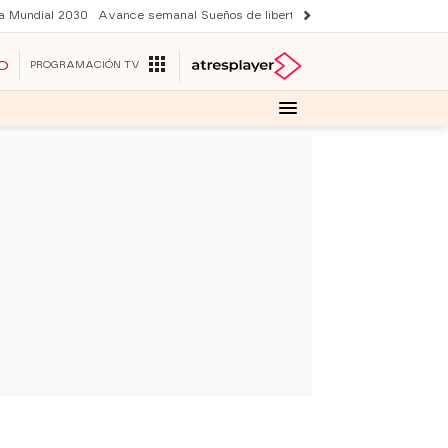
a Mundial 2030
Avance semanal Sueños de libertad
Actriz Harry Potter
Y
O
PROGRAMACIÓN TV