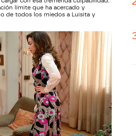
 cargar con esa tremenda culpabilidad.
ación límite que ha acercado y
o de todos los miedos a Luisita y
Tras la tormenta llega la
na o sin
calma y el terrible
o nuestro
incendio
les ha servido
arable"
para darse cuenta de lo
que realmente importa:
tenerse la una a la otra.
sitan, todo lo demás les sobra.
Su
ueños van de la mano
y no piensan
iedos ni renunciar a nada que les
 amor más fuerte que nunca y, esta
e lo suyo es imparable.
mos capítulos en ATRESplayer