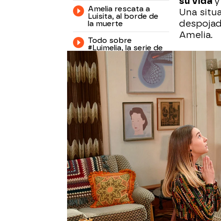
su vida
y
Amelia rescata a
Una situ
Luisita, al borde de
despojad
la muerte
Amelia.
Todo sobre
#Luimelia, la serie de
Luisita y Amelia
"Con lu
luna, l
es imp
Luisita y Amelia se nece
futuro es juntas, sus s
dejarse llevar por los m
impida vivir su amor.
Un
vez, para siempre porqu
Adelántate a los próxi