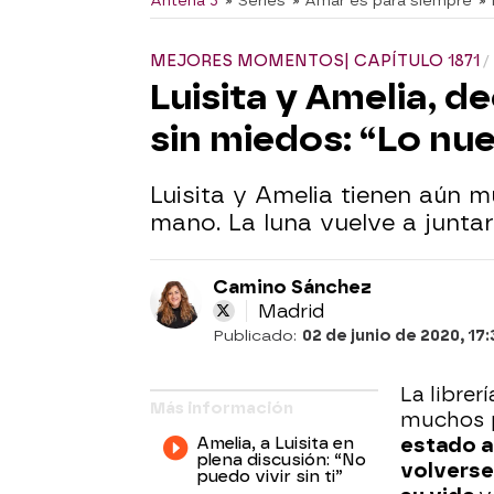
Antena 3
» Series
» Amar es para siempre
»
MEJORES MOMENTOS| CAPÍTULO 1871
Luisita y Amelia, de
sin miedos: “Lo nu
Luisita y Amelia tienen aún 
mano. La luna vuelve a junta
Camino Sánchez
Madrid
Publicado:
02 de junio de 2020, 17:
La librería
Más información
muchos p
Amelia, a Luisita en
estado a
plena discusión: “No
volverse 
puedo vivir sin ti”