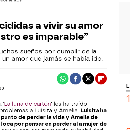
 Momentos
cididas a vivir su amor
estro es imparable”
muchos sueños por cumplir de la
r un amor que jamás se había ido.
Whatsapp
Facebook
X
Flipboard
L
33
 '
La luna de cartón
' les ha traído
roblemas a Luisita y Amelia.
Luisita ha
 punto de perder la vida y Amelia de
loca por pensar en perder a la mujer de