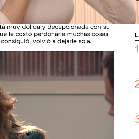
pedirme perdón para luego
aicionado otra vez, cuando más te
stá muy dolida y decepcionada con su
ue le costó perdonarle muchas cosas
L
consiguió, volvió a dejarle sola.
ada de ella y cree que su vida irá
i tienes algo de dignidad, devuelve el
donar en la vida”, le ha dicho.
ores en el pasado. Enganchada a la
 que las había abandonado, decidió
 hombres. Por ese motivo, Coral se
loma y sus padres.
Tina llegó a la Plaza de los Frutos,
o, se ganó la confianza de todos los
, la de su hija.