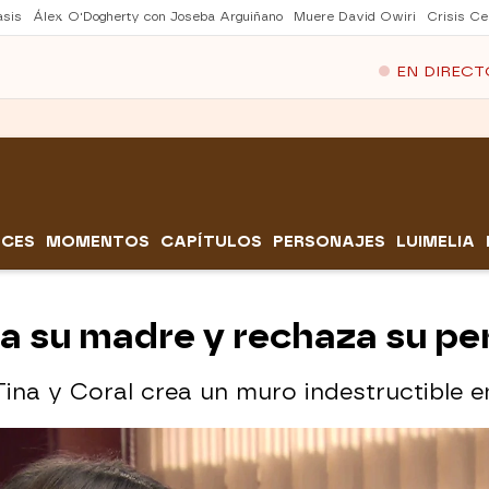
asis
Álex O'Dogherty con Joseba Arguiñano
Muere David Owiri
Crisis Ce
EN DIRECT
CES
MOMENTOS
CAPÍTULOS
PERSONAJES
LUIMELIA
ra su madre y rechaza su p
Tina y Coral crea un muro indestructible 