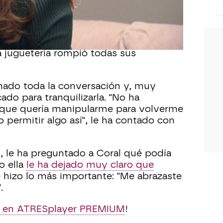
a oportunidad…¡
Estaba convencida de
o
! Y, al enterarse de que está
 a su madre más que nunca, pero el
a juguetería rompió todas sus
hado toda la conversación y, muy
do para tranquilizarla. "No ha
que quería manipularme para volverme
 permitir algo así", le ha contado con
n, le ha preguntado a Coral qué podía
o ella
le ha dejado muy claro que
 hizo lo más importante: "Me abrazaste
.
ón en ATRESplayer PREMIUM
!