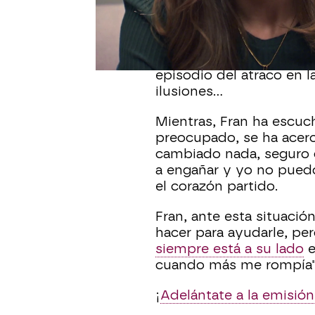
Coral decidió darle otr
que se había recuperad
embarazada, necesitaba
episodio del atraco en l
ilusiones…
Mientras, Fran ha escuc
preocupado, se ha acerca
cambiado nada, seguro 
a engañar y yo no puedo
el corazón partido.
Fran, ante esta situació
hacer para ayudarle, per
siempre está a su lado
e
cuando más me rompía"
¡
Adelántate a la emisi