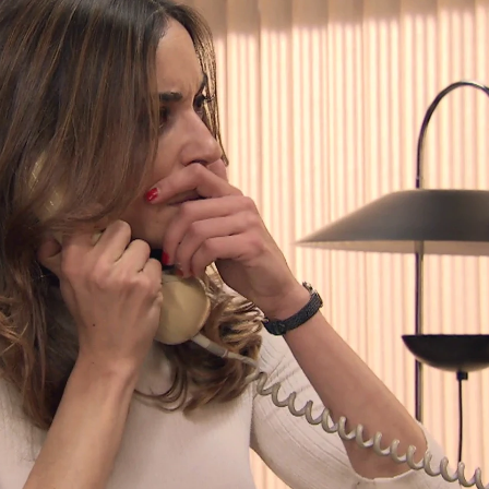
Whatsapp
Facebook
X
Flipboa
 enferma”. Con estas palabras,
Tina
se
intentar explicarle
por qué huyó con el
lla no está dispuesta a escuchar más