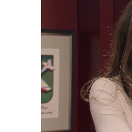
antena3.com
Madrid
Publicado:
15 de marzo de 2022, 17:29
“Coral, hija, estoy muy
ha dirigido a
Coral
para 
dinero de Garlo
, pero e
mentiras.