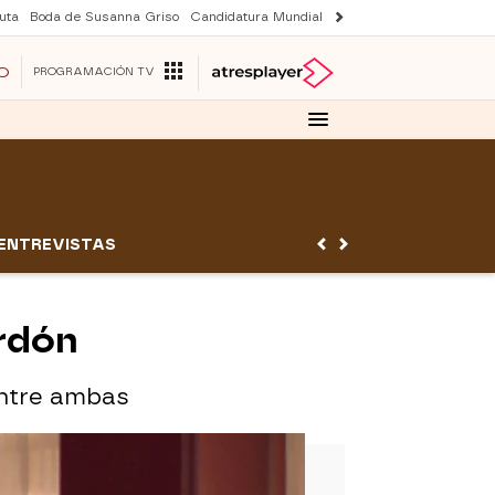
uta
Boda de Susanna Griso
Candidatura Mundial 2030
Laura Rozalen de S
O
PROGRAMACIÓN TV
ENTREVISTAS
erdón
entre ambas