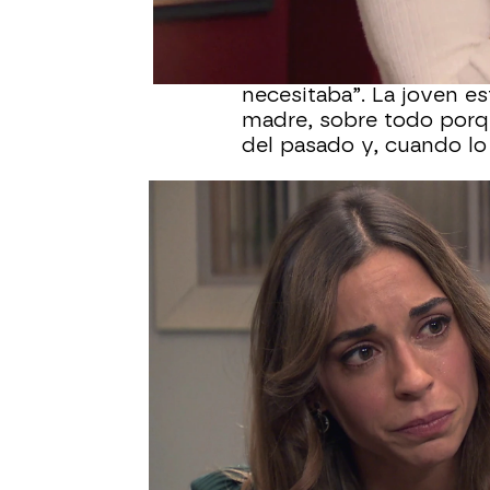
"¿Cuántas veces vas a 
abandonarme? Me has tr
necesitaba”. La joven e
madre, sobre todo porq
del pasado y, cuando lo 
Ahora, no quiere saber n
mejor si están lejos. “S
dinero. No te pienso per
Tina cometió muchos err
bebida y con un marido
eliminar su tristeza con
marchó y se crió con Pa
Con el paso del tiempo, 
encontró trabajo en Garl
empleados y, poco a poco