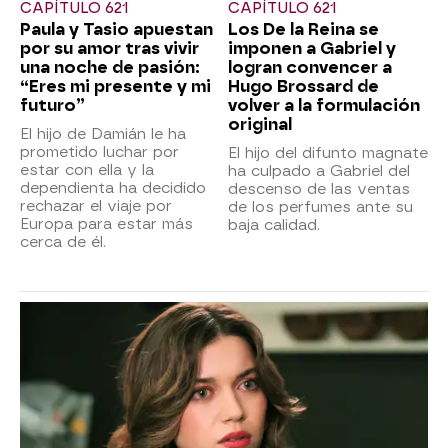
CAPÍTULO 621
CAPÍTULO 621
Paula y Tasio apuestan
Los De la Reina se
por su amor tras vivir
imponen a Gabriel y
una noche de pasión:
logran convencer a
“Eres mi presente y mi
Hugo Brossard de
futuro”
volver a la formulación
original
El hijo de Damián le ha
prometido luchar por
El hijo del difunto magnate
estar con ella y la
ha culpado a Gabriel del
dependienta ha decidido
descenso de las ventas
rechazar el viaje por
de los perfumes ante su
Europa para estar más
baja calidad.
cerca de él.