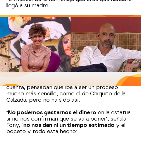
llegó a su madre.
Según nos contó, el
Ayuntamiento de Cuenca
prometió instalar una
estatua de la humorista
en su honor
, algo que nunca llegó a producirse.
Desde entonces, su hijo encabeza la lucha por
conseguir el monumento homenaje a Mari
Carmen y sus Muñecos.
Junto a su hijo, la lucha por la estatua avanza de
la mano de
Tony Antonio
, presidente de la
Asociación de Humorismo Español. Según nos
cuenta, pensaban que iba a ser un proceso
mucho más sencillo, como el de Chiquito de la
Calzada, pero no ha sido así.
"
No podemos gastarnos el dinero
en la estatua
si no nos confirman que se va a poner", señala
Tony, "
no nos dan ni un tiempo estimado
y el
boceto y todo está hecho".