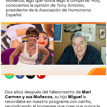
Muñecos, algo que nunca llegó a cumplirse. Hoy,
conocemos la opinión de Tony Antonio,
presidente de la Asociación de Humorismo
Español.
Sara Sanz Navarro
Publicado:
20 de junio de 2025, 20:07
Whatsapp
Facebook
X
Flipboard
Dos años después del fallecimiento de
Mari
Carmen y sus Muñecos
, su hijo
Miguel
la
recordaba en nuestro programa con cariño,
reivindicando el homenaje que cree que nunca le