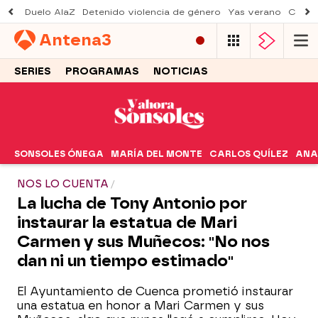
Duelo AlaZ
Detenido violencia de género
Yas verano
Creci
Antena
3
SERIES
PROGRAMAS
NOTICIAS
SONSOLES ÓNEGA
MARÍA DEL MONTE
CARLOS QUÍLEZ
ANA
NOS LO CUENTA
La lucha de Tony Antonio por
instaurar la estatua de Mari
Carmen y sus Muñecos: "No nos
dan ni un tiempo estimado"
El Ayuntamiento de Cuenca prometió instaurar
una estatua en honor a Mari Carmen y sus